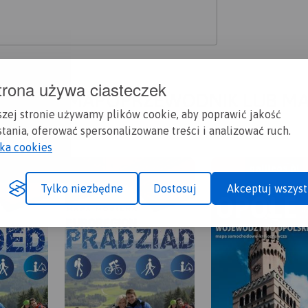
trona używa ciasteczek
A CI SIĘ MAPOPRZEWODNIK LUB M
szej stronie używamy plików cookie, aby poprawić jakość
tania, oferować spersonalizowane treści i analizować ruch.
yka cookies
Tylko niezbędne
Dostosuj
Akceptuj wszyst