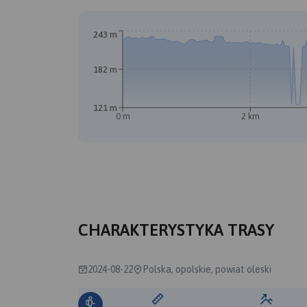
243 m
182 m
121 m
0 m
2 km
CHARAKTERYSTYKA TRASY
2024-08-22
Polska, opolskie, powiat oleski