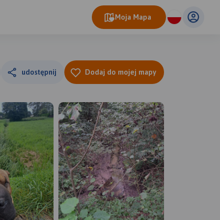
Moja Mapa
udostępnij
Dodaj do mojej mapy