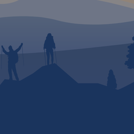
ola w
 po