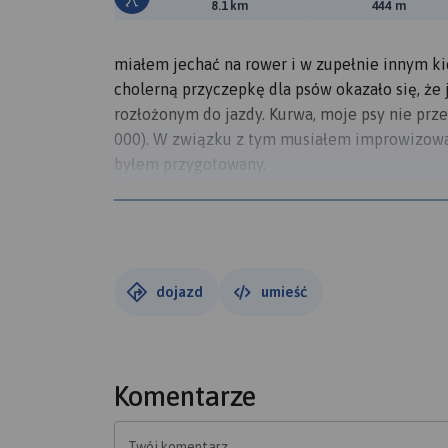
Długość trasy:
Suma prz
8.1 km
444 m
miałem jechać na rower i w zupełnie innym ki
cholerną przyczepkę dla psów okazało się, że j
rozłożonym do jazdy. Kurwa, moje psy nie prz
000). W związku z tym musiałem improwizować,
byłem przygotowany.
Atrakcyjność dzisiejszej wycieczki w skali 10
urlop mam.
A przyczepki nie odpuszczę, jest jeszcze na gw
dojazd
umieść
Komentarze
Twój komentarz