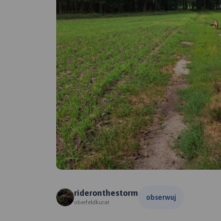
rideronthestorm
obserwuj
oberfeldkurat