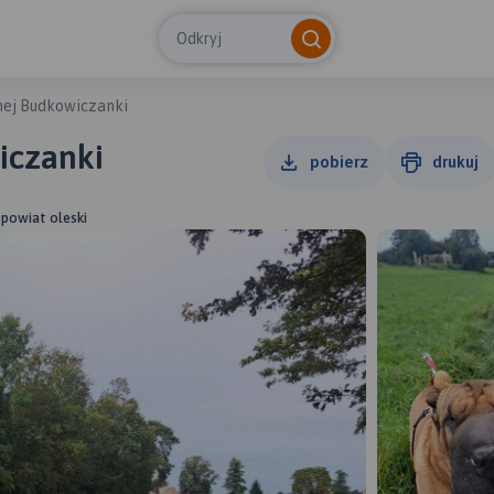
Odkryj
nej Budkowiczanki
iczanki
pobierz
drukuj
 powiat oleski