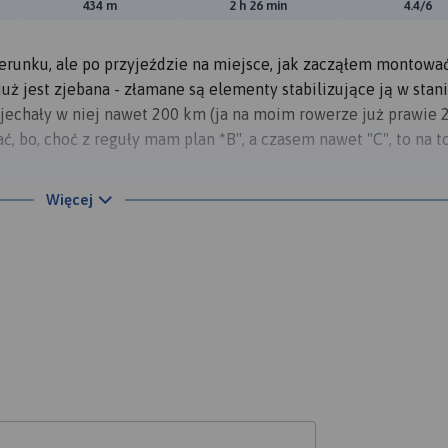
ewyższeń:
Suma spadków:
Średni czas potrzebny na pokon
Ocen
434 m
2 h 26 min
4.4/6
erunku, ale po przyjeździe na miejsce, jak zacząłem montowa
uż jest zjebana - złamane są elementy stabilizujące ją w stan
ejechały w niej nawet 200 km (ja na moim rowerze już prawie 
 bo, choć z reguły mam plan *B", a czasem nawet "C", to na t
 stopniowej oceniam na słabe 3, ale przecież nie wrócę do dom
Więcej
arancji.