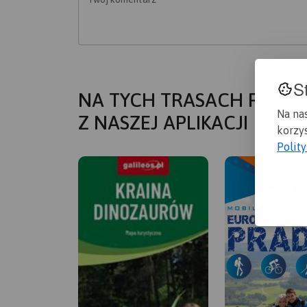
S
NA TYCH TRASACH PRZYD
Na na
Z NASZEJ APLIKACJI
korzys
Polit