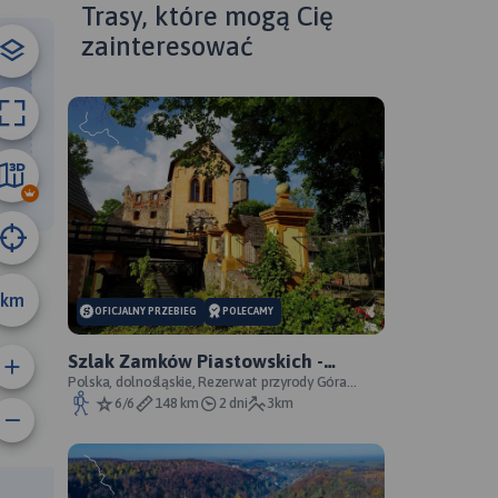
Trasy, które mogą Cię
zainteresować
8.1 km
km
OFICJALNY PRZEBIEG
POLECAMY
Szlak Zamków Piastowskich -
oficjalny przebieg
Polska, dolnośląskie, Rezerwat przyrody Góra
Choina, Zagórze Śląskie, powiat wałbrzyski
6/6
148 km
2 dni
3km