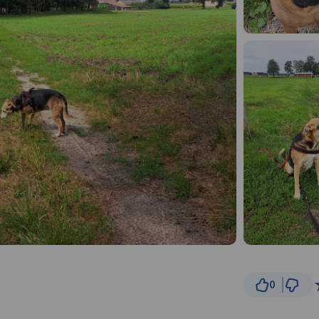
0
30
© Traseo Map
© OpenMapTiles
© OpenStreetMap cont