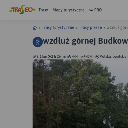
Trasy
Mapy turystyczne
PRO
Trasy turystyczne
Trasy piesze
wzdłuż gór
wzdłuż górnej Budkow
8.1 km
2 h 26 min
444 m
434 m
Polska, opolskie,