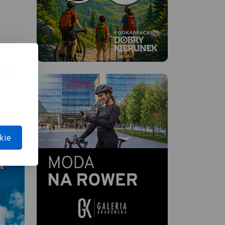
APA
kie