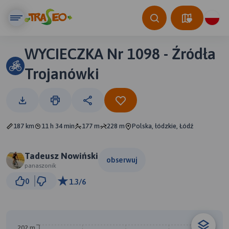
WYCIECZKA Nr 1098 - Źródła
Trojanówki
187 km
11 h 34 min
177 m
228 m
Polska, łódzkie, Łódź
Tadeusz Nowiński
obserwuj
panaszonik
10 km
0
1.3/6
© Traseo Map
© OpenMapTiles
© OpenStreetMap contributors
202 m