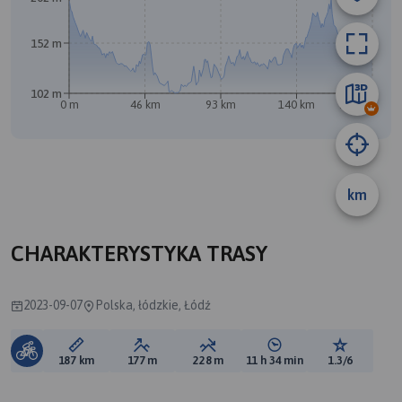
152 m
102 m
A
0 m
46 km
93 km
140 km
187 km
B
km
CHARAKTERYSTYKA TRASY
2023-09-07
Polska, łódzkie, Łódź
Długość trasy:
Suma przewyższeń:
Suma spadków:
Średni czas potrzebny 
Ocena tras
187 km
177 m
228 m
11 h 34 min
1.3/6