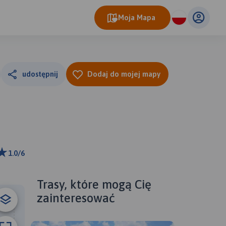
Moja Mapa
udostępnij
Dodaj do mojej mapy
1.0/6
m
ributors
Trasy, które mogą Cię
zainteresować