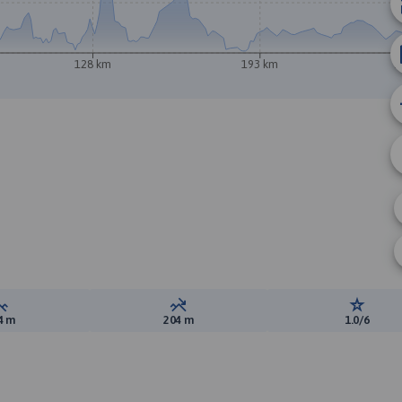
128 km
193 km
2
Suma przewyższeń:
Suma spadków:
Ocena t
4 m
204 m
1.0/6