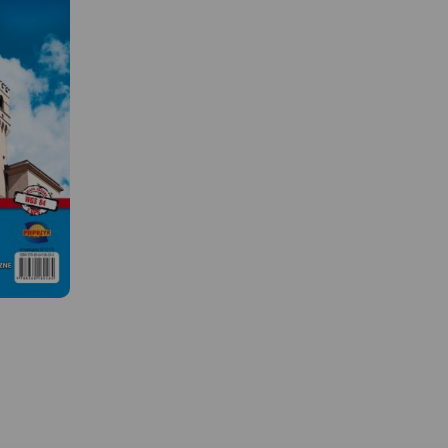
MAPA TURYSTYCZNA W
APLIKACJI TRASEO
 W
MAPA TURYSTYCZNA W
APLIKACJI TRASEO
ko-
Turistická mapa Euro
ragmentu
Praděd zahrnuje
česko-polského příh
ęg mapy
na české straně 
Jeseník a Bruntál, na
wości:
straně Opolské vojv
ownia,
Speciálně zprac
kartografický p
.
obsahuje nez
i piesze,
informace pro a
raz z
turistiku v přeshr