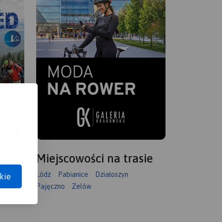
Miejscowości na trasie
Łódź
Pabianice
Działoszyn
kie
Pajęczno
Zelów