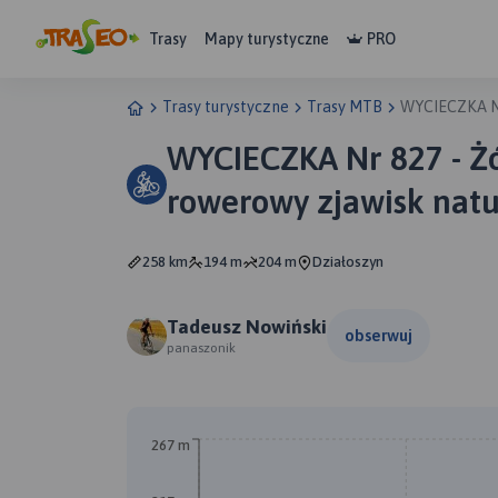
Trasy
Mapy turystyczne
PRO
Trasy turystyczne
Trasy MTB
WYCIECZKA Nr
WYCIECZKA Nr 827 - Żó
rowerowy zjawisk natu
258 km
194 m
204 m
Działoszyn
Tadeusz Nowiński
obserwuj
panaszonik
267 m