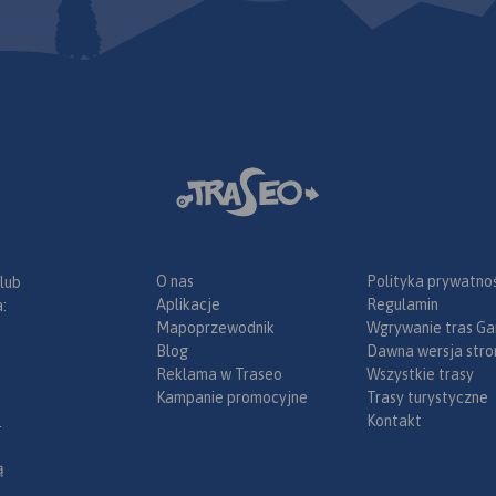
uje też
 Wrocławia.
eślono
ficzne
cowanie
n Opola w
czny po
niu.
O nas
Polityka prywatnoś
 lub
Aplikacje
Regulamin
:
Mapoprzewodnik
Wgrywanie tras Ga
Blog
Dawna wersja stro
Reklama w Traseo
Wszystkie trasy
Kampanie promocyjne
Trasy turystyczne
Kontakt
.
ą