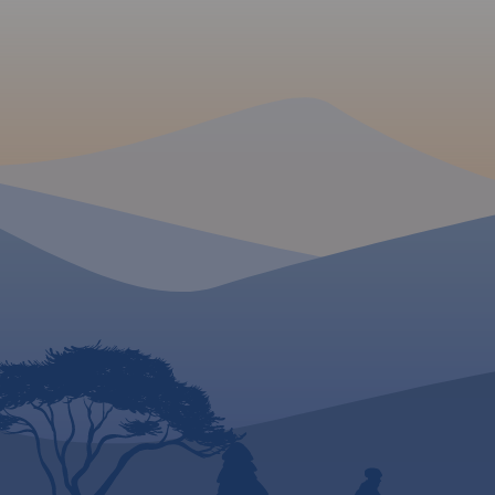
internetu.
zaznaczonymi odleg
Mapa została wydan
w formie cyfrowej - 
dostępnej wersji pap
MAPA TURYSTYCZNA
APLIKACJI TRASEO
Mapa Opola i okoli
obszar województwa
1:190 000. Mapa zaw
aktualny przebieg d
numeracją, odległoś
drogowe, granice p
gmin ponadto stacje
MAPA TURYSTYCZNA W
hotele, parkingi, zab
APLIKACJI TRASEO
zaznaczono wszystk
miejscowości. Mapa