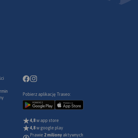
ci
rmin
Pobierz aplikację Traseo:
ny
4,8
w app store
4,8
w google play
Prawie
2 miliony
aktywnych