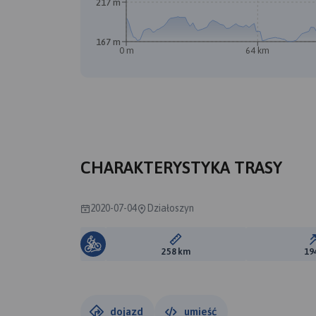
217 m
167 m
0 m
64 km
CHARAKTERYSTYKA TRASY
2020-07-04
Działoszyn
Długość trasy:
258 km
19
dojazd
umieść