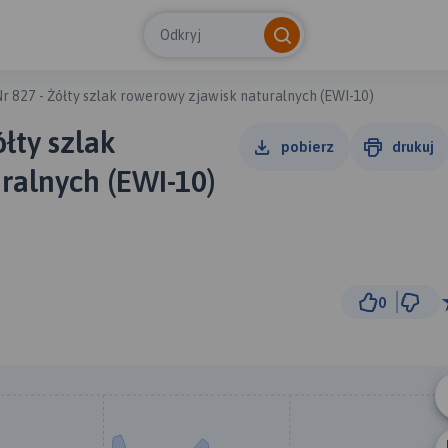
Odkryj
 827 - Żółty szlak rowerowy zjawisk naturalnych (EWI-10)
łty szlak
pobierz
drukuj
ralnych (EWI-10)
0
20 k
© Traseo Map
© OpenMapTiles
© OpenStreetMap cont
B
A