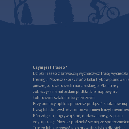
Mapa turystyczna Euroregionu
województwa obejm
Pradziad obejmuje obszar
pogranicze i obszar
pogranicza polsko-czeskiego:
Na obu mapach wkr
po polskiej stronie
współrzędne geogra
województwo opolskie a po
zgodne z GPS. Opra
czeskiej okresy Jesenik i Bruntal.
obejmuje także pla
Specjalnie opracowany
skali 1:20 000, wido
podkład kartograficzny
odpowiednim zbliże
zawiera niezbędne informacje
do uprawiania aktywnej
turystyki w transgranicznym
Czym jest Traseo?
Mapa została wykonana w
regionie: szlaki piesze, konne,
Dzięki Traseo z łatwością wyznaczysz trasę wycieczki
ramach projektu „E-bike
trasy rowerowe oraz inne
treningu. Możesz skorzystać z kilku trybów planowania
nowoczesna turystyka”
ważne elementy infrastruktury
pieszego, rowerowych i narciarskiego. Plan trasy
współfinansowanego ze
turystycznej.
zobaczysz na autorskim podkładzie mapowym z
środków Europejskiego
kolorowymi szlakami turystycznymi.
Funduszu Rozwoju
Przy pomocy aplikacji możesz podążać zaplanowaną
Regionalnego oraz ze środków
trasą lub skorzystać z propozycji innych użytkowników
budżetu państwa.
Rób zdjęcia, nagrywaj ślad, dodawaj opisy, zapisuj i
„Przekraczamy granice”.
edytuj trasę. Możesz podzielić się nią ze społeczności
Traseo lub zachować jako prywatną tylko dla siebie,