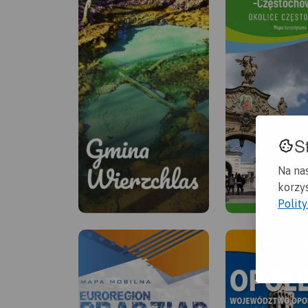
S
Na na
korzys
Polit