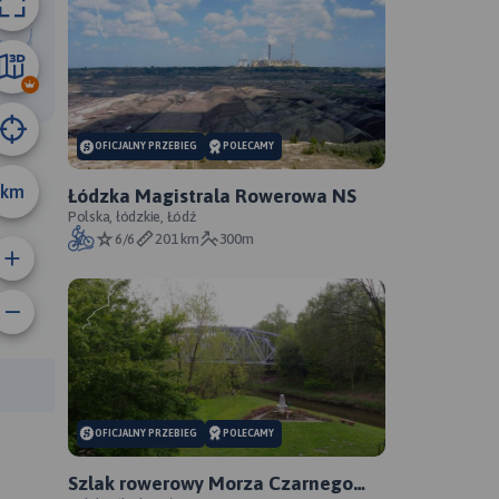
57 km
OFICJALNY PRZEBIEG
POLECAMY
km
Łódzka Magistrala Rowerowa NS
Polska, łódzkie, Łódź
6/6
201 km
300m
rasy:
OFICJALNY PRZEBIEG
POLECAMY
Szlak rowerowy Morza Czarnego