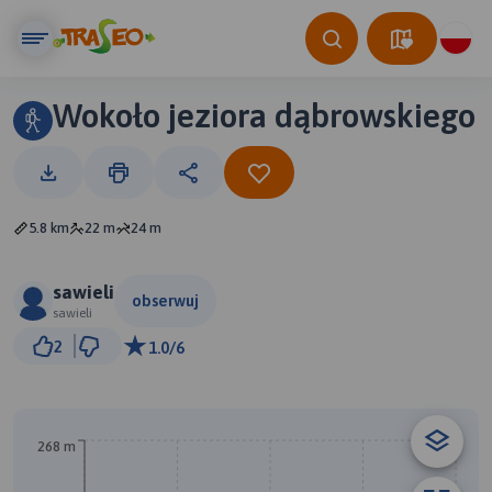
Wokoło jeziora dąbrowskiego
5.8 km
22 m
24 m
sawieli
obserwuj
sawieli
500 m
2
1.0/6
© Traseo Map
© OpenMapTiles
© OpenStreetMap contributors
A
B
268 m