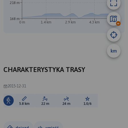
218 m
168 m
0 m
1.4 km
2.9 km
4.3 km
5.8 km
km
CHARAKTERYSTYKA TRASY
2015-12-31
Długość trasy:
Suma przewyższeń:
Suma spadków:
Ocena trasy:
5.8 km
22 m
24 m
1.0/6
dojazd
umieść