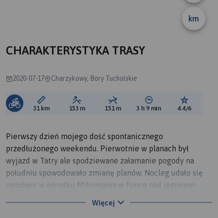
km
CHARAKTERYSTYKA TRASY
2020-07-17
Charzykowy, Bory Tucholskie
Długość trasy:
Suma przewyższeń:
Suma spadków:
Średni czas potrzebny 
Ocena tras
31 km
153 m
151 m
3 h 9 min
4.4/6
Pierwszy dzień mojego dość spontanicznego
przedłużonego weekendu. Pierwotnie w planach był
wyjazd w Tatry ale spodziewane załamanie pogody na
południu spowodowało zmianę planów. Nocleg udało się
zamówić w ośrodku Mikomania w Funce nad jeziorem.
Cena 55 zł od osoby na dobę w pokoju z łazienką. W
Więcej
ośrodku jest własne nabrzeże wypożyczalnia sprzętu