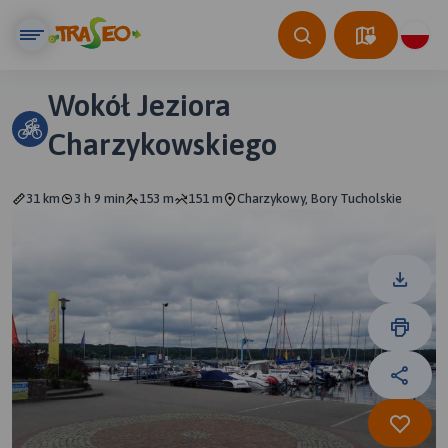
Wokół Jeziora
Charzykowskiego
31 km
3 h 9 min
153 m
151 m
Charzykowy, Bory Tucholskie