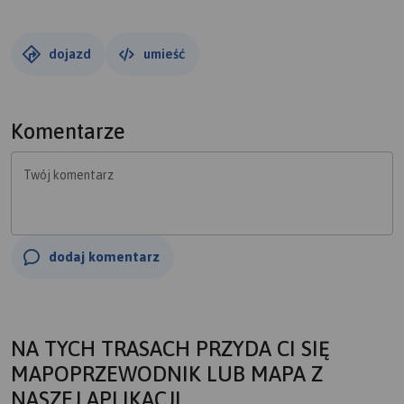
wodnego. Polecam. Na pierwszy dzień wybraliśmy objazd
Jeziora Charzykowskiego. Od strony wschodniej trasa
wiedzie bardzo dobrze przygotowaną drogą rowerową
dojazd
umieść
wzdłuż jeziora. Od zachodu ścieżki są trochę gorsze
chociaż prowadzą przez bardzo urokliwe miejsca.
Komentarze
Twój komentarz
dodaj komentarz
NA TYCH TRASACH PRZYDA CI SIĘ
MAPOPRZEWODNIK LUB MAPA Z
NASZEJ APLIKACJI