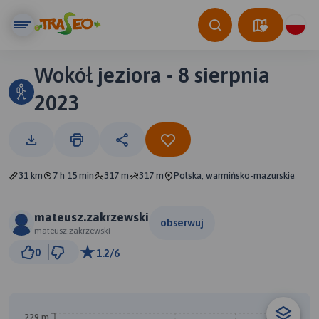
Wokół jeziora - 8 sierpnia
2023
31 km
7 h 15 min
317 m
317 m
Polska, warmińsko-mazurskie
mateusz.zakrzewski
obserwuj
mateusz.zakrzewski
3 km
0
1.2/6
© Traseo Map
© OpenMapTiles
© OpenStreetMap contributors
229 m