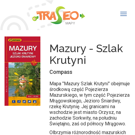
Togg
navig
MAPY
Mazury - Szlak
Krutyni
Compass
Mapa "Mazury Szlak Krutyni" obejmuje
środkową część Pojezierza
Mazurskiego, w tym część Pojezierza
Mrągowskiego, Jezioro Śniardwy,
rzekę Krutynię. Jej granicami na
wschodzie jest miasto Orzysz, na
zachodzie Sorkwity, na południu
Świętajno, zaś od północy Mrągowo.
Olbrzymia różnorodność mazurskich