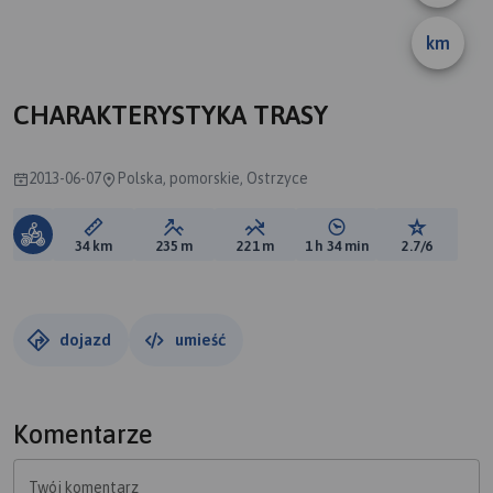
km
CHARAKTERYSTYKA TRASY
2013-06-07
Polska, pomorskie, Ostrzyce
Długość trasy:
Suma przewyższeń:
Suma spadków:
Średni czas potrzebny 
Ocena tras
34 km
235 m
221 m
1 h 34 min
2.7/6
dojazd
umieść
Komentarze
Twój komentarz