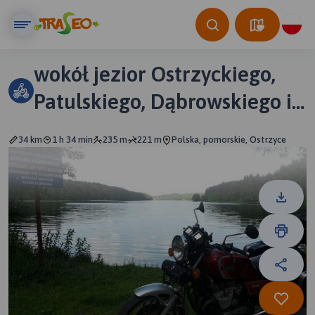
wokół jezior Ostrzyckiego,
Patulskiego, Dąbrowskiego i
Lubowisko
34 km
1 h 34 min
235 m
221 m
Polska, pomorskie, Ostrzyce