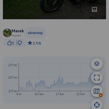
Marek
obserwuj
MarekT
3 km
1
2.7/6
© Traseo Map
© OpenMapTiles
© OpenStreetMap contributors
277 m
B
A
227 m
177 m
0 m
8.5 km
17 km
25 km
34 km