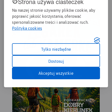
Strona używa ciasteczek
latarni morskich.
akt
okolice Pucka.
Rok wydania
uwz
Na naszej stronie używamy plików cookie, aby
2016
war
poprawić jakość korzystania, oferować
spersonalizowane treści i analizować ruch.
Polityka cookies
Tylko niezbędne
Dostosuj
Akceptuj wszystkie