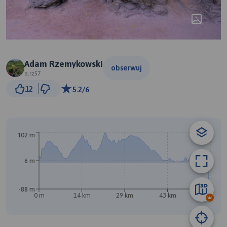
Adam Rzemykowski
obserwuj
a.rz57
5 km
12
5.2/6
© Traseo Map
© OpenMapTiles
© OpenStreetMap contributors
B
A
102 m
6 m
-88 m
0 m
14 km
29 km
43 km
58 km