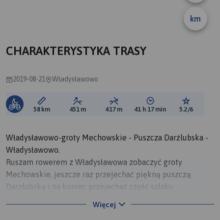
km
CHARAKTERYSTYKA TRASY
2019-08-21
Władysławowo
Długość trasy:
Suma przewyższeń:
Suma spadków:
Średni czas potrzebny 
Ocena tras
58 km
451 m
417 m
41 h 17 min
5.2/6
Władysławowo-groty Mechowskie - Puszcza Darżlubska -
Władysławowo.
Ruszam rowerem z Władysławowa zobaczyć groty
Mechowskie, jeszcze raz przejechać piękną puszczą
Darżlubską i na koniec przejechać część szlaku
rowerowego R-10 od Pucka do Władysławowa.
Więcej
Zaczynam nowiutką ścieżką rowerową z Władysławowa do