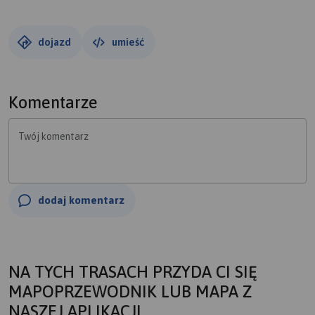
Łebczy. Następnie płytami betonowymi do Werblina i
leśną drogą (twardą) do Mechowa. Tu ciekawy kościół z
oryginalnymi, stylizowanymi na ludowo witrażami no i
dojazd
umieść
groty. Jeśli chodzi o groty to są malutkie, ale warte
zwiedzenia.
Dalej jedziemy asfaltem do Leśniewa, a stąd najpierw
Komentarze
szutrówka, po czym asfaltem przez puszczę do Darzlubia.
Bardzo urocza drogo z drewnianymi rzeźbami.
Twój komentarz
Stąd już skok do Pucka (tu wiele ciekawostek) i R-10
wzdłuż brzegów zatoki docieramy do miejsca startu.
Sklepy : Węgorzewo, Leśniów, Mechowo, Darzlubie, Puck,
Swarzewo. Posiłki: Władysławowo, Puck
dodaj komentarz
NA TYCH TRASACH PRZYDA CI SIĘ
MAPOPRZEWODNIK LUB MAPA Z
NASZEJ APLIKACJI