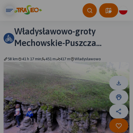
Władysławowo-groty
Mechowskie-Puszcza
Darżlubska-Władysławowo
58 km
41 h 17 min
451 m
417 m
Władysławowo