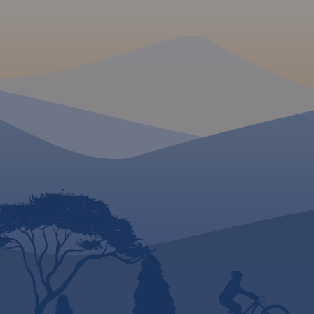
Zblewo na południu
mapie ujęto wszystkie
Dziemiany na zacho
informacje przydatne turyście.
Gdańsk na wschodz
Podano aktualne przebiegi
wydania 2022
szlaków pieszych, rowerowych,
konnych, nordic walking i
konnych, łącznie z
kilometrażem.