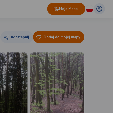
Moja Mapa
udostępnij
Dodaj do mojej mapy