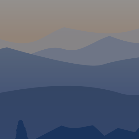
,
121 miejsc wartych
odwiedzenia podkreślo
dzie i
odwiedzenia.
kolorem żółtym. Mapa 
ie.
Rok
opisaną siatkę geografi
WGS 84 przez co można
zastosować do urządze
GPSem. Na rewersie
umieszczono indeks
miejscowości (miasta, w
przysiółki, duże dzielnic
mapki tematyczne z
podziałem administrac
kodami pocztowymi, o
przyrody i krainami
goegraficznymi.