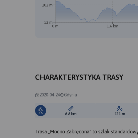
102 m
52 m
0 m
1.6 km
CHARAKTERYSTYKA TRASY
2020-04-24
Gdynia
Długość trasy:
Suma prz
6.8 km
121 m
Trasa ,,Mocno Zakręcona" to szlak standardo