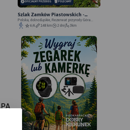
OFICJALNY PRZEBIEG
POLECAMY
Szlak Zamków Piastowskich -
oficjalny przebieg
Polska, dolnośląskie, Rezerwat przyrody Góra
Choina, Zagórze Śląskie, powiat wałbrzyski
6/6
148 km
2 dni
3km
APA