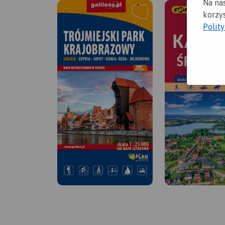
Na na
korzys
Polit