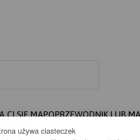
A CI SIĘ MAPOPRZEWODNIK LUB M
trona używa ciasteczek