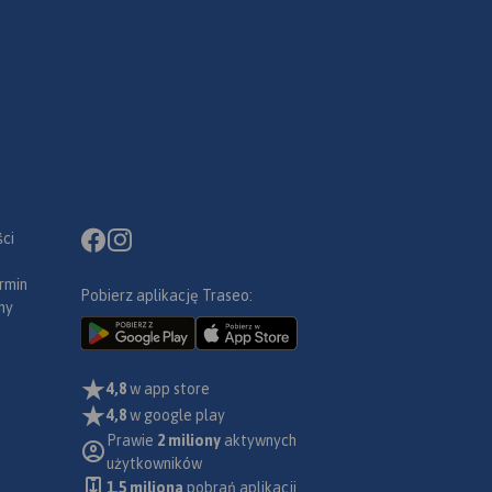
ci
rmin
Pobierz aplikację Traseo:
ny
4,8
w app store
4,8
w google play
Prawie
2 miliony
aktywnych
użytkowników
1.5 miliona
pobrań aplikacji