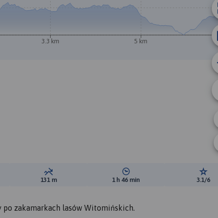
3.3 km
5 km
A
B
ewyższeń:
Suma spadków:
Średni czas potrzebny na pokon
Ocen
131 m
1 h 46 min
3.1/6
wy po zakamarkach lasów Witomińskich.