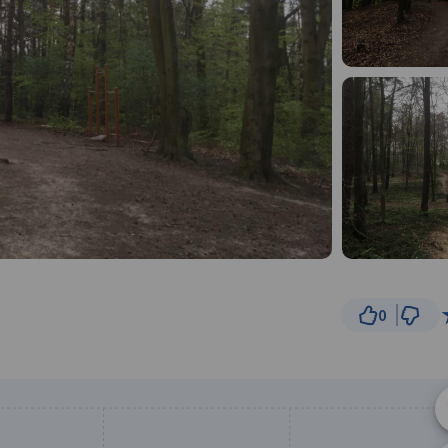
0
300 m
© Traseo Map
© OpenMapTiles
© OpenStreetMap cont