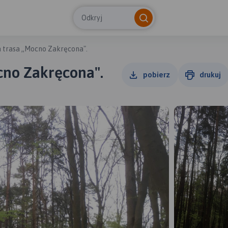
Odkryj
 trasa ,,Mocno Zakręcona".
cno Zakręcona".
pobierz
drukuj