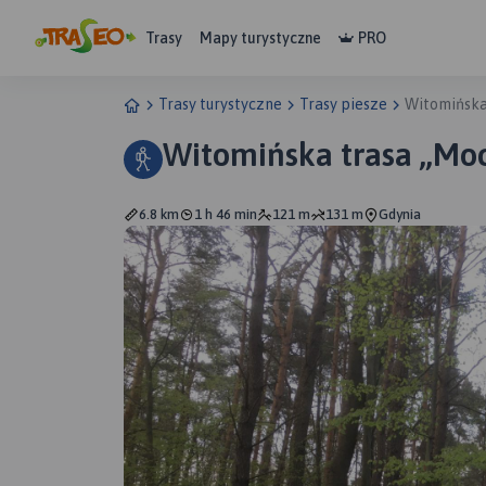
Trasy
Mapy turystyczne
PRO
Trasy turystyczne
Trasy piesze
Witomińska
Witomińska trasa ,,Mo
6.8 km
1 h 46 min
121 m
131 m
Gdynia