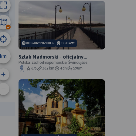
6.7 km
OFICJALNY PRZEBIEG
POLECAMY
km
Szlak Nadmorski - oficjalny
przebieg
Polska, zachodniopomorskie, Świnoujście
6/6
362 km
4 dni
598m
anie trasy:
a trasy: