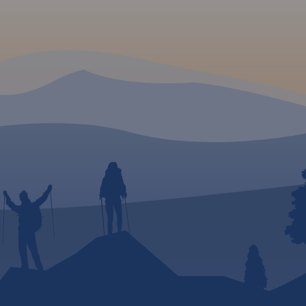
no
posiada
czną
 ją
ń z
sie,
e) oraz
yjnym,
chroną