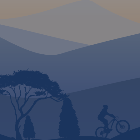
konnych, łącznie z
kilometrażem.
MAPA TURYSTYCZNA W
APLIKACJI TRASEO
Mapa całego
województwa
pomorskiego
z aktualnym
przebiegiem dróg. Opisano ich
numerację i kilometraż,
zaznaczono również stacje
paliw. Miejsca ciekawe, warte
odwiedzenia podkreślono
kolorem żółtym. Mapa posiada
opisaną siatkę geograficzną
WGS 84 przez co można ją
zastosować do urządzeń z
GPSem. Na rewersie
umieszczono indeks
miejscowości (miasta, wsie,