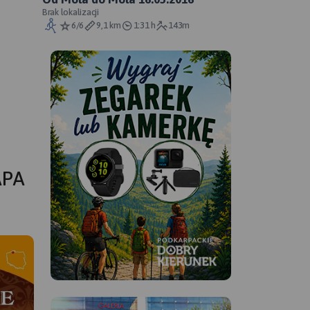
Brak lokalizacji
6/6
9,1 km
1:31 h
143m
APA