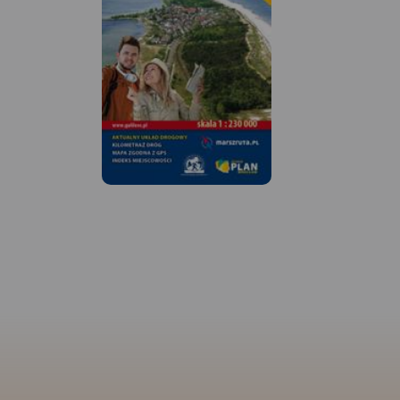
MAPA TURYSTYCZNA W
APLIKACJI TRASEO
MAPA TURYSTYCZNA
Na planie zaznaczono
APLIKACJI TRASEO
wszystkie aktualne ulice, kina,
teatry, ośrodki kultury, urzędy,
stacje benzynowe, noclegi,
Mapa Trójmiasta ob
restauracje, układ komunikacji.
swoim zasięgiem ob
Oprócz spisu ulic są tu
Trójmiejskiego Park
ważniejsze informacje
Krajobrazowego od
dotyczące Gdańska oraz opis
przez Redę, Rumię, 
ciekawych miejsc.
Sopot aż do Gdańsk
mapie ujęto wszystk
informacje przydatne
Podano aktualne pr
szlaków pieszych, 
konnych, nordic wal