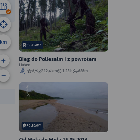
9.5 km
km
POLECAMY
Bieg do Pollesalm i z powrotem
Huben
6/6
12,4 km
1:28 h
688m
anie trasy:
a trasy:
POLECAMY
Od Mola do Mola 16.05.2016