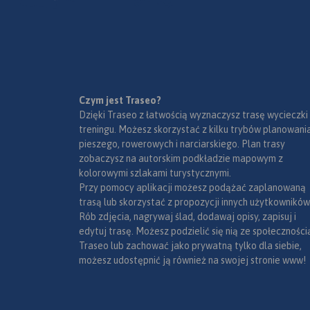
przysiółki, duże dzielnice) oraz
mapki tematyczne z
podziałem administracyjnym,
kodami pocztowymi, ochroną
przyrody i krainami
goegraficznymi.
Czym jest Traseo?
Dzięki Traseo z łatwością wyznaczysz trasę wycieczki
treningu. Możesz skorzystać z kilku trybów planowania
pieszego, rowerowych i narciarskiego. Plan trasy
zobaczysz na autorskim podkładzie mapowym z
kolorowymi szlakami turystycznymi.
Przy pomocy aplikacji możesz podążać zaplanowaną
trasą lub skorzystać z propozycji innych użytkowników
Rób zdjęcia, nagrywaj ślad, dodawaj opisy, zapisuj i
edytuj trasę. Możesz podzielić się nią ze społeczności
Traseo lub zachować jako prywatną tylko dla siebie,
możesz udostępnić ją również na swojej stronie www!