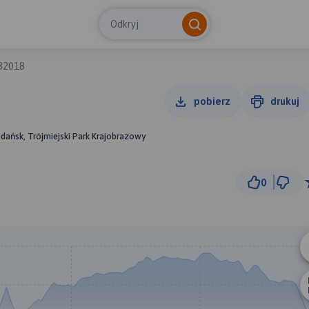
Odkryj
082018
pobierz
drukuj
dańsk, Trójmiejski Park Krajobrazowy
0
1 km
© Traseo Map
© OpenMapTiles
© OpenStreetMap cont
A
B