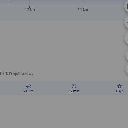
4.7 km
7.1 km
i Park Krajobrazowy
ewyższeń:
Suma spadków:
Średni czas potrzebny na pokon
Ocen
218 m
57 min
1.3/6