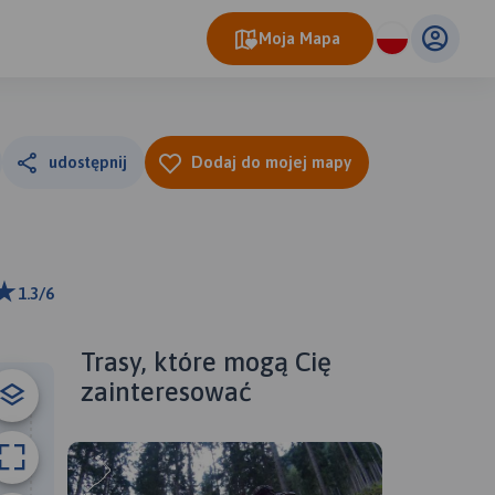
Moja Mapa
udostępnij
Dodaj do mojej mapy
1.3/6
ributors
Trasy, które mogą Cię
zainteresować