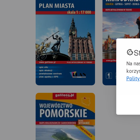
S
Na na
korzys
Polit