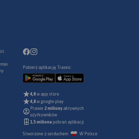
ci
rmin
Pobierz aplikację Traseo:
ny
4,8
w app store
4,8
w google play
Prawie
2 miliony
aktywnych
użytkowników
1.5 miliona
pobrań aplikacji
Stworzone z serduchem
W Polsce