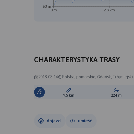
63 m
0 m
2.3 km
CHARAKTERYSTYKA TRASY
2018-08-14
Polska, pomorskie, Gdańsk, Trójmiejsk
Długość trasy:
Suma prz
9.5 km
224 m
dojazd
umieść