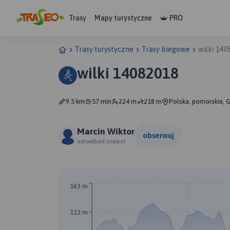
Trasy
Mapy turystyczne
PRO
Trasy turystyczne
Trasy biegowe
wilki 14
wilki 14082018
9.5 km
57 min
224 m
218 m
Polska, pomorskie, G
Marcin Wiktor
obserwuj
ostseebad.zoppot
163 m
113 m