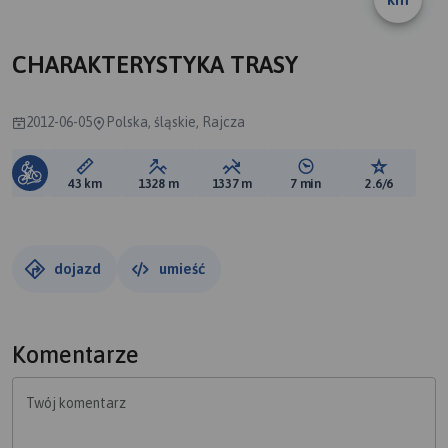
CHARAKTERYSTYKA TRASY
2012-06-05
Polska, śląskie, Rajcza
Długość trasy:
Suma przewyższeń:
Suma spadków:
Średni czas potrzebny 
Ocena tras
43 km
1328 m
1337 m
7 min
2.6/6
dojazd
umieść
Komentarze
Twój komentarz