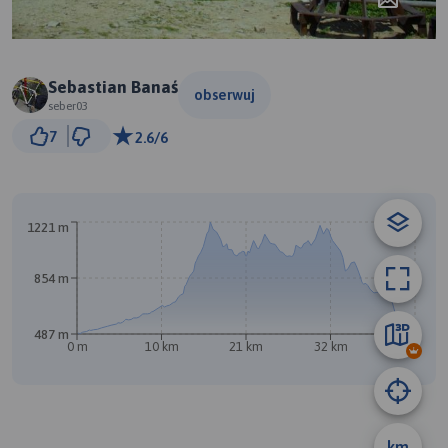
Sebastian Banaś
obserwuj
seber03
3 km
7
2.6/6
© Traseo Map
© OpenMapTiles
© OpenStreetMap contributors
A
B
1221 m
854 m
487 m
0 m
10 km
21 km
32 km
43 km
km