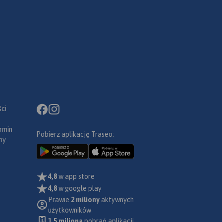
ci
rmin
Pobierz aplikację Traseo:
ny
4,8
w app store
4,8
w google play
Prawie
2 miliony
aktywnych
użytkowników
1.5 miliona
pobrań aplikacji