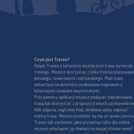
zamieszkany przez ok. 350 tys.
zamieszkany przez o
mieszkańców. Część
mieszkańców. Częś
mieszkańców regionu
mieszkańców regio
posługuje się gwarami
posługuje się gwar
kociewskimi.
kociewskimi.
Czym jest Traseo?
Dzięki Traseo z łatwością wyznaczysz trasę wycieczki
treningu. Możesz skorzystać z kilku trybów planowania
pieszego, rowerowych i narciarskiego. Plan trasy
zobaczysz na autorskim podkładzie mapowym z
kolorowymi szlakami turystycznymi.
Przy pomocy aplikacji możesz podążać zaplanowaną
trasą lub skorzystać z propozycji innych użytkowników
Rób zdjęcia, nagrywaj ślad, dodawaj opisy, zapisuj i
edytuj trasę. Możesz podzielić się nią ze społeczności
Traseo lub zachować jako prywatną tylko dla siebie,
możesz udostępnić ją również na swojej stronie www!