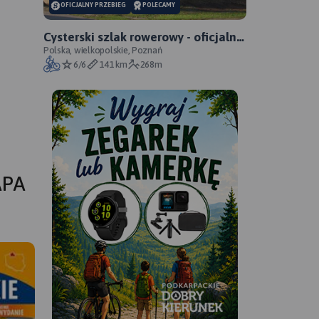
OFICJALNY PRZEBIEG
POLECAMY
Cysterski szlak rowerowy - oficjalny
przebieg
Polska, wielkopolskie, Poznań
6/6
141 km
268m
APA