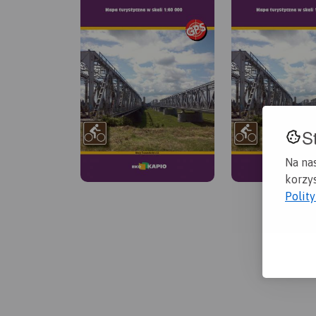
S
Na na
korzys
Polit