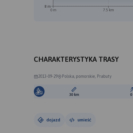
8 m
0 m
7.5 km
CHARAKTERYSTYKA TRASY
2013-09-29
Polska, pomorskie, Prabuty
Długość trasy:
30 km
0
dojazd
umieść