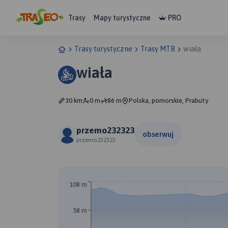
Trasy
Mapy turystyczne
PRO
Trasy turystyczne
Trasy MTB
wiała
wiała
30 km
0 m
86 m
Polska, pomorskie, Prabuty
przemo232323
obserwuj
przemo232323
B
108 m
58 m