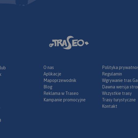
k. 350 tys.
ć
nu
ami
O nas
Polityka prywatnoś
 lub
Aplikacje
Regulamin
:
Mapoprzewodnik
Wgrywanie tras Ga
Blog
Dawna wersja stro
Reklama w Traseo
Wszystkie trasy
Kampanie promocyjne
Trasy turystyczne
Kontakt
.
ą