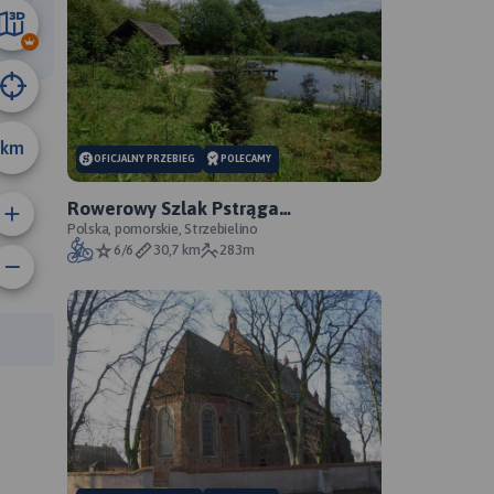
30 km
km
A
OFICJALNY PRZEBIEG
POLECAMY
Rowerowy Szlak Pstrąga
Tęczowego - oficjalny przebieg
Polska, pomorskie, Strzebielino
6/6
30,7 km
283m
rasy: