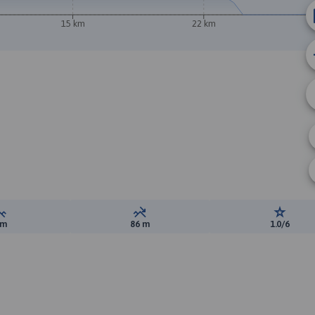
15 km
22 km
Suma przewyższeń:
Suma spadków:
Ocena t
 m
86 m
1.0/6