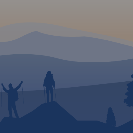
sie,
e) oraz
yjnym,
chroną