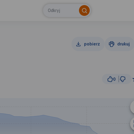
Odkryj
pobierz
drukuj
0
3 km
© Traseo Map
© OpenMapTiles
© OpenStreetMap cont