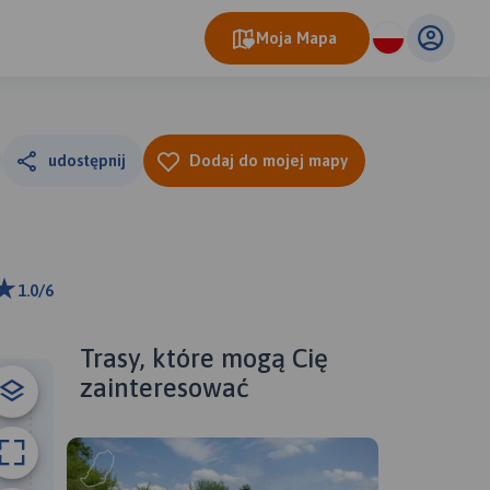
Moja Mapa
udostępnij
Dodaj do mojej mapy
1.0/6
ributors
Trasy, które mogą Cię
zainteresować