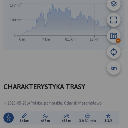
197 m
A
B
100 m
3 m
0 m
4 km
8.1 km
12 km
16 km
km
CHARAKTERYSTYKA TRASY
2013-05-28
Polska, pomorskie, Gdańsk Matemblewo
Długość trasy:
Suma przewyższeń:
Suma spadków:
Średni czas potrzebny 
Ocena tras
16 km
667 m
653 m
3 h 31 min
1.3/6