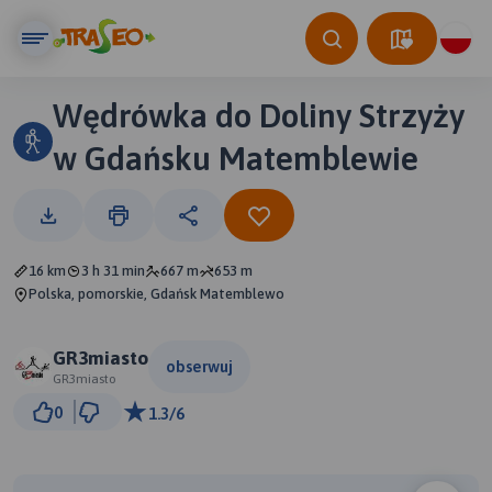
Wędrówka do Doliny Strzyży
w Gdańsku Matemblewie
16 km
3 h 31 min
667 m
653 m
Polska, pomorskie, Gdańsk Matemblewo
GR3miasto
obserwuj
GR3miasto
1 km
0
1.3/6
© Traseo Map
© OpenMapTiles
© OpenStreetMap contributors