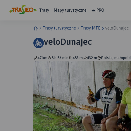
Trasy
Mapy turystyczne
PRO
Trasy turystyczne
Trasy MTB
veloDunajec
veloDunajec
47 km
5 h 56 min
458 m
432 m
Polska, małopols