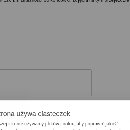
trona używa ciasteczek
A CI SIĘ MAPOPRZEWODNIK LUB M
szej stronie używamy plików cookie, aby poprawić jakość