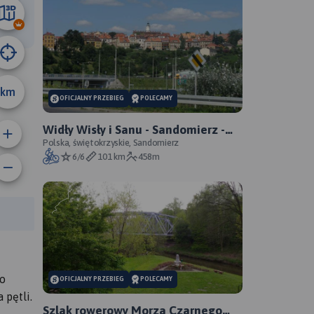
47 km
km
OFICJALNY PRZEBIEG
POLECAMY
Widły Wisły i Sanu - Sandomierz -
Zawichost - Annopol - oficjalny
Polska, świętokrzyskie, Sandomierz
6/6
101 km
458m
przebieg
anie trasy:
a trasy:
po
OFICJALNY PRZEBIEG
POLECAMY
 pętli.
Szlak rowerowy Morza Czarnego