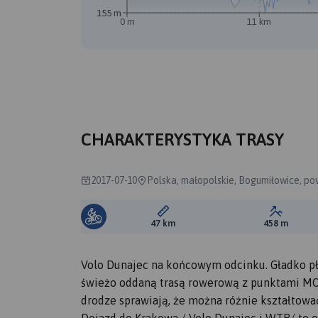
155 m
0 m
11 km
B
CHARAKTERYSTYKA TRASY
2017-07-10
Polska, małopolskie, Bogumiłowice, po
Długość trasy:
Suma prz
47 km
458 m
Volo Dunajec na końcowym odcinku. Gładko pła
świeżo oddaną trasą rowerową z punktami MOR ł
drodze sprawiają, że można różnie kształtowa
Dojazd do Krakowa / Velo Dunajec i WTR/ to o