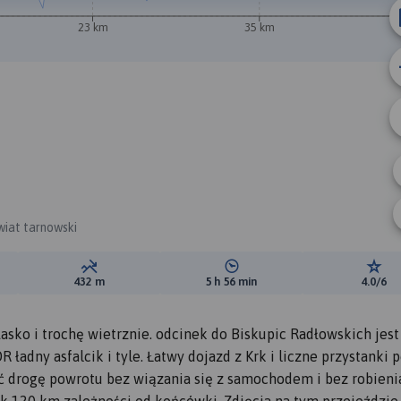
23 km
35 km
A
wiat tarnowski
ewyższeń:
Suma spadków:
Średni czas potrzebny na pokon
Ocen
432 m
5 h 56 min
4.0/6
sko i trochę wietrznie. odcinek do Biskupic Radłowskich jest
adny asfalcik i tyle. Łatwy dojazd z Krk i liczne przystanki 
ć drogę powrotu bez wiązania się z samochodem i bez robienia
k 120 km zależności od końcówki. Zdjęcia na tym przejeździe