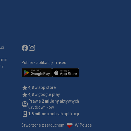
ci
rmin
Pobierz aplikację Traseo:
ny
4,8
w app store
4,8
w google play
Prawie
2 miliony
aktywnych
użytkowników
1.5 miliona
pobrań aplikacji
Stworzone z serduchem
W Polsce