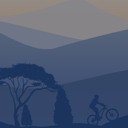
MAPA TURYSTYCZNA W
APLIKACJI TRASEO