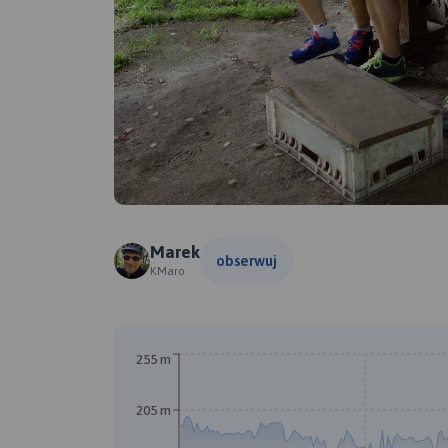
Marek
obserwuj
KMaro
255 m
205 m