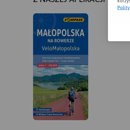
korzys
Polit