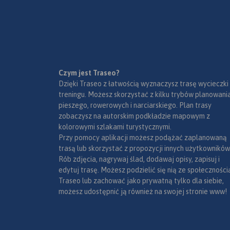
Mapa przedstawia sieć
zrealizowanych do tej pory (VII
2020) tras rowerowych:
- z projektu VeloMałopolska;
- Szlak wokół Tatr (część
Czym jest Traseo?
polska);
Dzięki Traseo z łatwością wyznaczysz trasę wycieczki
- inne szlaki rowerowe (lokalne
treningu. Możesz skorzystać z kilku trybów planowania
terenowe, szlak Orlich Gniazd,
pieszego, rowerowych i narciarskiego. Plan trasy
Green Velo, Szlak karpacki).
zobaczysz na autorskim podkładzie mapowym z
Wiślana Trasa Rowerowa,
kolorowymi szlakami turystycznymi.
VeloDunajec, VeloNatura oraz
Przy pomocy aplikacji możesz podążać zaplanowaną
VeloMetropolis są w znacznej
trasą lub skorzystać z propozycji innych użytkowników
części gotowe. Pozostałe trasy:
Rób zdjęcia, nagrywaj ślad, dodawaj opisy, zapisuj i
VeloRaba, VeloPrądnik i
edytuj trasę. Możesz podzielić się nią ze społeczności
VeloRudawa są na etapie
Traseo lub zachować jako prywatną tylko dla siebie,
planowania lub
możesz udostępnić ją również na swojej stronie www!
budowy. Przebieg każdej ze
wspomnianych tras został na
mapie wyeksponowany i