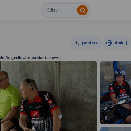
Odkryj
pobierz
drukuj
kie, Bogumiłowice, powiat tarnowski