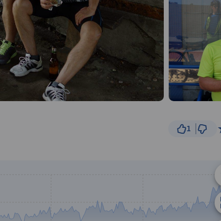
1
5 km
© Traseo Map
© OpenMapTiles
© OpenStreetMap cont