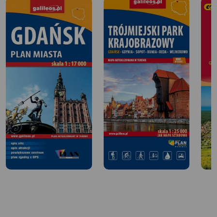
Ewy i dalej Wzgórze Pachołek, z panoramą Trójmiasta i
Zatoki Gdańskiej. Droga prowadzi tutaj przez leśne ścieżki.
U podnóży Wzgórza Pachołek usytuowana jest Katedra
Oliwska – znana z pięknych organów i zabytkowego
wnętrza, a także parku ze starodrzewiem, malowniczymi
alejkami i stawami.
Dalej docieramy do Sopotu. Tu czeka na nas molo, idealne
na relaks po rowerowej wyprawie. Trasa jest łatwa,
dostosowana do różnych poziomów zaawansowania.