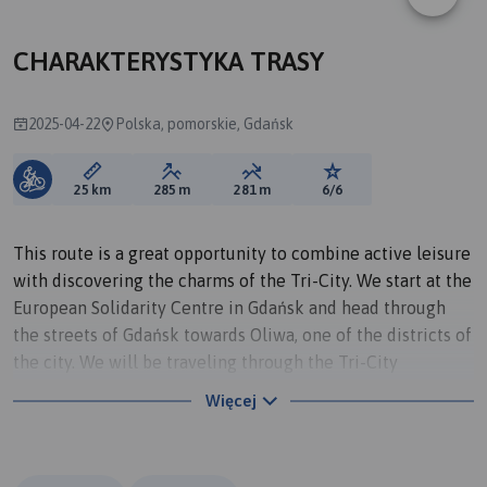
A
CHARAKTERYSTYKA TRASY
2025-04-22
Polska, pomorskie, Gdańsk
Długość trasy:
Suma przewyższeń:
Suma spadków:
Ocena trasy:
25 km
285 m
281 m
6/6
This route is a great opportunity to combine active leisure
with discovering the charms of the Tri-City. We start at the
European Solidarity Centre in Gdańsk and head through
the streets of Gdańsk towards Oliwa, one of the districts of
the city. We will be traveling through the Tri-City
Landscape Park, with Oliwa Valleys, the Water Forge, and
Więcej
ponds.
The next stage is the Źródliska Nature Reserve in the Ewa
Valley, followed by a visit to Pacholek Hill, offering