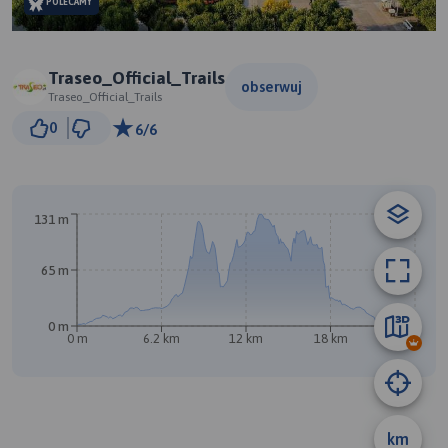
POLECAMY
Traseo_Official_Trails
obserwuj
Traseo_Official_Trails
3 km
0
6/6
© Traseo Map
© OpenMapTiles
© OpenStreetMap contributors
B
131 m
65 m
0 m
0 m
6.2 km
12 km
18 km
25 km
km