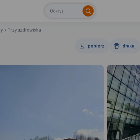
Odkryj
wy
Trzy uzdrowiska
pobierz
drukuj