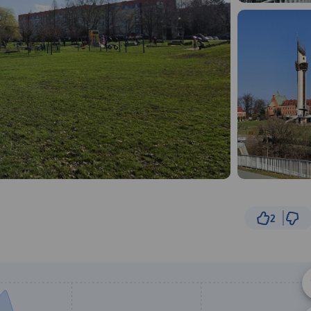
2
3 km
© Traseo Map
© OpenMapTiles
© OpenStreetMap cont