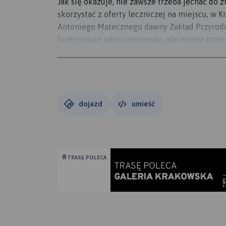
Jak się okazuje, nie zawsze trzeba jechać do
skorzystać z oferty leczniczej na miejscu, w 
Antoniego Matecznego dawny Zakład Przyrodo
funkcjonuje jako uzdrowisko, ale można prz
Krakowskiej Pijalni Zdrojowej posmakować lecz
uzdrowisko Swoszowice z wodą mineralną bog
dziś dzień, a otaczający kompleks leczniczy 
Ostatnie z uzdrowisk na trasie znajduje się cz
zaś w budynku dawnego Młyna Solnego w Wieli
dojazd
umieść
Czym by było uzdrowisko bez parku? Oczywiści
obrzeżach którego zbudowano wielką tężnię s
TRASĘ POLECA