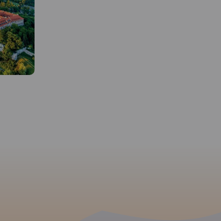
MAPA TURYSTYCZNA W
APLIKACJI TRASEO
 W
MAPA TURYSTYCZNA W
APLIKACJI TRASEO
Najnowszy Plan Krakowa,
obejmuje cały Kraków w
granicach administracyjnych
o i Pasma
Mapa Dolinki Podkrako
wraz z obrzeżami oraz część
e od
przedstawia najciekaws
Wieliczki, Skawiny, Zabierzowa.
ss w skali
tereny rekreacyjne na p
Aktualny, uzupełniony plan
azem i
od Krakowa. Obejmuje
miasta Krakowa przedstawiono
 szlaków
malownicze wąwozy i d
w skali 1:20 000.
szarze
południowej części Jury
Plan prezentuje aktualną sieć
cerowych,
Krakowsko-Częstochows
komunikacji publicznej oraz
h jak i
Jest to obszar Ojcowski
spis wszystkich ulic. Na mapie
aków.
Rok
Parku Narodowego, Par
zaznaczono sieć tras
Krajobrazowego Dolinki
rowerowych.
Rok wydania
Krakowskie oraz Tenczy
2022
Parku Krajobrazowego. 
te obfitują w ciekawe f
rzeźby krasowej, piękne