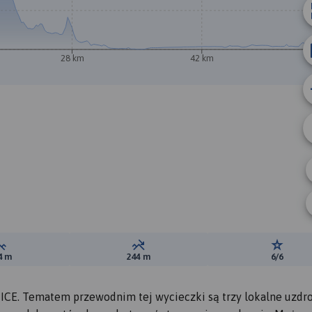
28 km
42 km
Suma przewyższeń:
Suma spadków:
Ocena t
4 m
244 m
6/6
ICE. Tematem przewodnim tej wycieczki są trzy lokalne uzdro