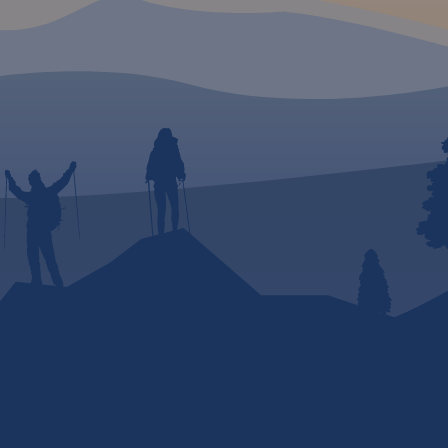
szystko
a rozwój
ystyka
py
 na
odzie,
Kraków
ania: