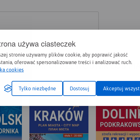
trona używa ciasteczek
szej stronie używamy plików cookie, aby poprawić jakość
tania, oferować spersonalizowane treści i analizować ruch.
A CI SIĘ MAPOPRZEWODNIK LUB M
yka cookies
Tylko niezbędne
Dostosuj
Akceptuj wszyst