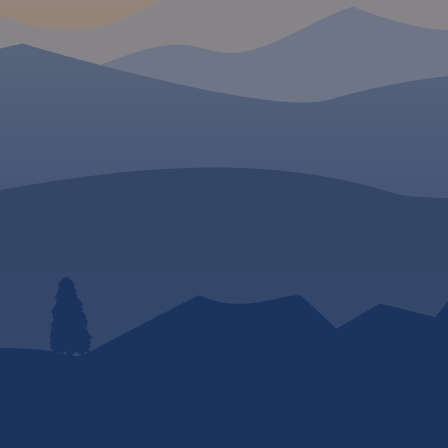
 W
krajobrazy i zabytki. W
to wpływa korzystnie n
turystyki. Szczególnie
lic
popularna jest tutaj tur
niejsze
rowerowa, piesza oraz
ego rejonu,
wspinaczka. Zasięg ma
łomicką,
wyznaczają: Sułoszowa
ie i
północy, Rudno na zach
dowy.
Mników na południu i 
ce
na wschodzie.
Rok wyd
jest przez
2024
ie,
dzie,
cy oraz
niu.
Rok