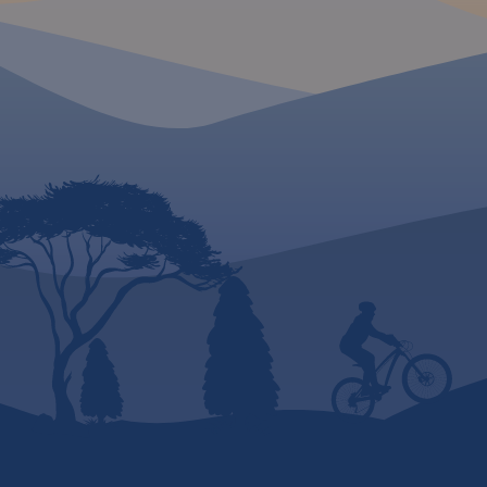
MAPA TURYSTYCZNA
APLIKACJI TRASEO
Mapa Krakowa i oko
MAPA TURYSTYCZNA W
APLIKACJI TRASEO
przedstawia najważ
tereny rekreacyjne t
m.in. Puszczę Niepo
Szlak Orlich Gniazd to
Dolinki Podkrakowsk
„rowerowy klasyk”. Jest jednym
Ojcowski Park Naro
z najbardziej rozpoznawalnych
Obszar mapy "Okoli
szlaków rowerowych w kraju,
Krakowa" zamknięty 
cieszącym się ugruntowaną
Bochnię na wschodz
renomą i dużą popularnością
Wadowice na zacho
zarówno wśród rowerzystów o
Sułoszową na półno
sportowym zacięciu, jak i
Myślenice na połud
miłośników turystyki
wydania: 2022
rowerowej. Aktualny na rok
2020 i szczegółowy przebieg
szlaku pokazano na mapach,
które poza pełną treścią
turystyczną, uwzględniają
istotne dla rowerzystów