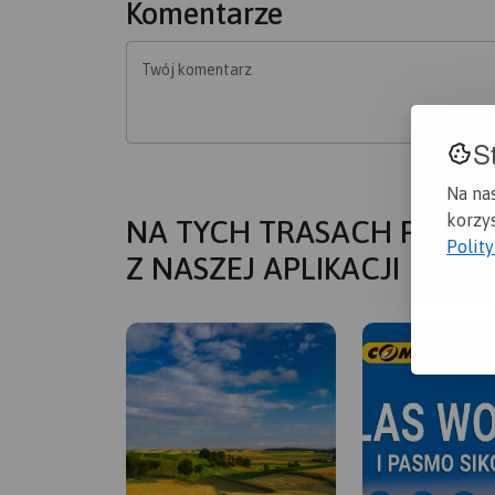
Komentarze
Twój komentarz
S
Na na
korzys
NA TYCH TRASACH PRZYD
Polit
Z NASZEJ APLIKACJI