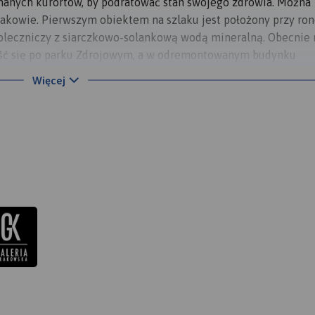
 znanych kurortów, by podratować stan swojego zdrowia. Można
Krakowie. Pierwszym obiektem na szlaku jest położony przy ro
leczniczy z siarczkowo-solankową wodą mineralną. Obecnie 
ejść się po parku Zdrojowym, a w odremontowanym budynku
niczych wód z tutejszych odwiertów. Kolejne na liście jest
Więcej
atą w siarkę. Zachowane budynki uzdrowiska służą kuracjusz
park to idealne miejsce do wypoczynku i rodzinnych spacerów.
ęściowo pod ziemią, a dokładnie na terenie kopalni soli, częś
czce. Zjazd do podziemnej części odbywa się szybem św. King
e to w Wieliczce również posiada pięknie utrzymany park, na
olną.