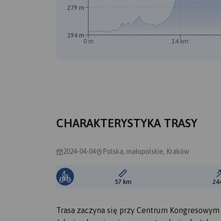
279 m
194 m
0 m
14 km
CHARAKTERYSTYKA TRASY
2024-04-04
Polska, małopolskie, Kraków
Długość trasy:
57 km
24
Trasa zaczyna się przy Centrum Kongresowym 