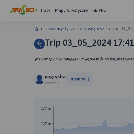
Trasy
Mapy turystyczne
PRO
Trasy turystyczne
Trasy piesze
Trip 03_05
Trip 03_05_2024 17:4
11 km
2 h 47 min
173 m
204 m
Polska, mazowie
yagrysha
obserwuj
yagrysha
A
177 m
127 m