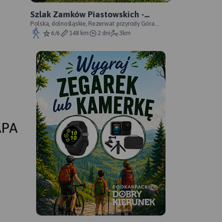
Szlak Zamków Piastowskich -
oficjalny przebieg
Polska, dolnośląskie, Rezerwat przyrody Góra
Choina, Zagórze Śląskie, powiat wałbrzyski
6/6
148 km
2 dni
3km
APA