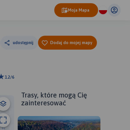
Moja Mapa
udostępnij
Dodaj do mojej mapy
1.2/6
ributors
Trasy, które mogą Cię
zainteresować