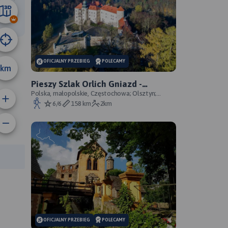
11 km
OFICJALNY PRZEBIEG
POLECAMY
km
Pieszy Szlak Orlich Gniazd -
oficjalny przebieg szlaku
Polska, małopolskie, Częstochowa; Olsztyn;
Mirów; Bobolice; Morsko; Ogrodzieniec; Pilica;
6/6
158 km
2km
Smoleń; By
anie trasy:
a trasy:
OFICJALNY PRZEBIEG
POLECAMY