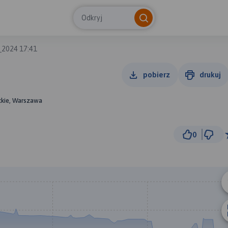
Odkryj
_2024 17:41
1
pobierz
drukuj
ckie, Warszawa
0
1 km
© Traseo Map
© OpenMapTiles
© OpenStreetMap cont
B