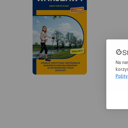
S
Na na
korzys
Polit