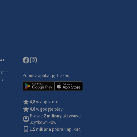
ci
rmin
Pobierz aplikację Traseo:
ny
4,8
w app store
4,8
w google play
Prawie
2 miliony
aktywnych
użytkowników
1.5 miliona
pobrań aplikacji