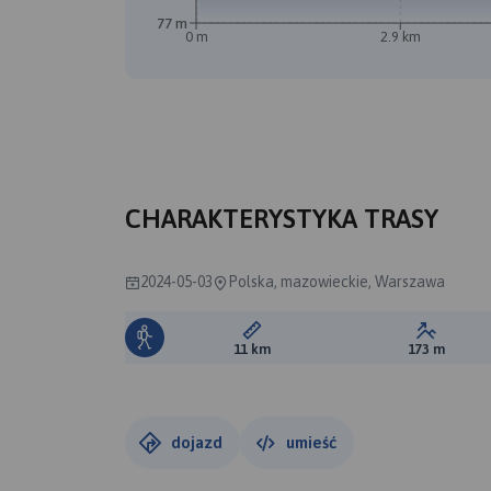
77 m
0 m
2.9 km
CHARAKTERYSTYKA TRASY
2024-05-03
Polska, mazowieckie, Warszawa
Długość trasy:
Suma prz
11 km
173 m
dojazd
umieść