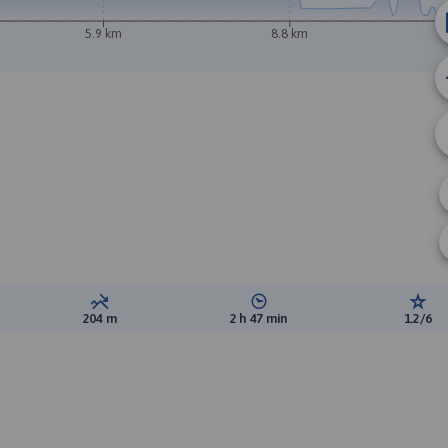
5.9 km
8.8 km
ewyższeń:
Suma spadków:
Średni czas potrzebny na pokon
Ocen
204 m
2 h 47 min
1.2/6