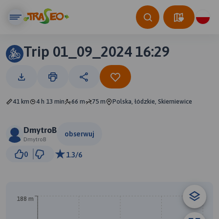
Trip 01_09_2024 16:29
41 km
4 h 13 min
66 m
75 m
Polska, łódzkie, Skierniewice
DmytroB
obserwuj
DmytroB
3 km
0
1.3/6
© Traseo Map
© OpenMapTiles
© OpenStreetMap contributors
188 m