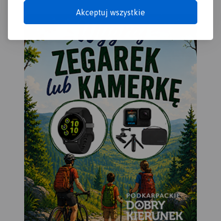
Wisły, od zachodu Bzura, a
Akceptuj wszystkie
od wschodu aglomeracja
warszawska. Zasięg mapy
wyznaczają: Nowy Dwór
Mazowiecki na północy,
Sochaczew na zachodzie,
Pruszków na południu i
Warszawa oraz Legionowo
na wschodzie.
Wydanie:
2024