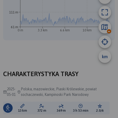
111 m
61 m
0 m
3.3 km
6.6 km
10 km
13 km
km
CHARAKTERYSTYKA TRASY
2025-
Polska, mazowieckie, Piaski Królewskie, powiat
05-01
sochaczewski, Kampinoski Park Narodowy
Długość trasy:
Suma przewyższeń:
Suma spadków:
Średni czas potrzebny 
Ocena tras
13 km
372 m
369 m
3 h 53 min
2.0/6