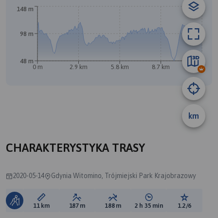
148 m
A
B
98 m
48 m
0 m
2.9 km
5.8 km
8.7 km
11 km
km
CHARAKTERYSTYKA TRASY
2020-05-14
Gdynia Witomino, Trójmiejski Park Krajobrazowy
Długość trasy:
Suma przewyższeń:
Suma spadków:
Średni czas potrzebny 
Ocena tras
11 km
187 m
188 m
2 h 35 min
1.2/6