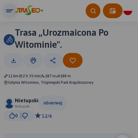
Trasa ,,Urozmaicona Po
Witominie".
11 km
2 h 35 min
187 m
188 m
Gdynia Witomino, Trójmiejski Park Krajobrazowy
Nietupski
obserwuj
Nietupski
500 m
0
1.2/6
© Traseo Map
© OpenMapTiles
© OpenStreetMap contributors