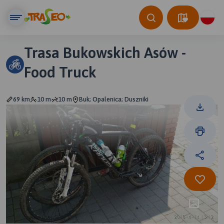
Trasa Bukowskich Asów -
Food Truck
69 km
10 m
10 m
Buk; Opalenica; Duszniki