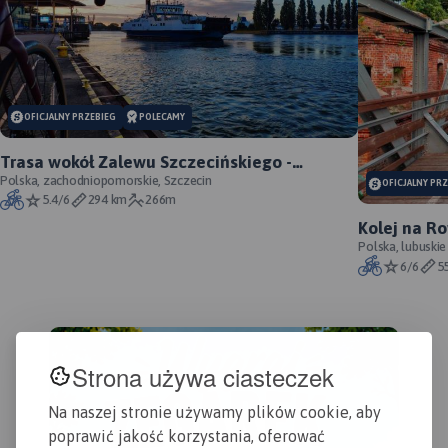
MAPA TURYSTYCZNA W
APLIKACJI TRASEO
Mapa krajoznawcza
województwa lubuskiego z
wyszczególnionymi
OFICJALNY PRZEBIEG
POLECAMY
atrakcjami turystycznymi. Na
mapie umieszczono grafiki
Trasa wokół Zalewu Szczecińskiego -
atrakcji turystycznych.
oficjalny przebieg szlaku
Polska, zachodniopomorskie, Szczecin
OFICJALNY PR
5.4/6
294 km
266m
Kolej na Ro
Polska, lubuskie
6/6
5
Strona używa ciasteczek
Na naszej stronie używamy plików cookie, aby
poprawić jakość korzystania, oferować