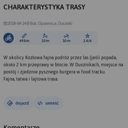
CHARAKTERYSTYKA TRASY
2018-04-14
Buk; Opalenica; Duszniki
Długość trasy:
Suma przewyższeń:
Suma spadków:
Ocena trasy:
69 km
10 m
10 m
2.4/6
W okolicy Kozłowa fajna podróż przez las (jeśli popada,
około 2 km przeprawy w błocie. W Dusznikach, miejsce na
postój i zjedznie pysznego burgera w food tracku.
Fajna, łatwa i lajtowa trasa.
dojazd
umieść
Komentarze