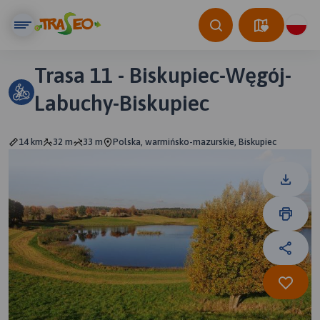
Trasa 11 - Biskupiec-Węgój-
Labuchy-Biskupiec
14 km
32 m
33 m
Polska, warmińsko-mazurskie, Biskupiec