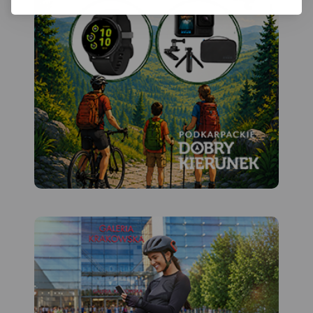
morenowe i rozległe
historycznych. Niniejsze
kompleksy leśne (Lasy
wydawnictwo to ogólna
Taborskie, Las Wichrowski).
mapa poglądowa rozległego
Do największych atrakcji
obszaru, jakim są Warmia i
kulturowych regionu należą
Mazury. Dedykowana jest
zabytki gotyckie, w tym
zwłaszcza turystom
zamki krzyżackie (m.in. w
zmotoryzowanym.
Olsztynie, Reszlu, Dobrym
Przedstawiono na niej
Mieście, Morągu). Mapa
aktualną sieć dróg, wybraną
doskonała do wszelkich form
bazę noclegową oraz
aktywności turystycznej,
propozycje najciekawszych
także dla żeglarzy ze
atrakcji regionu. Wśród nich
względu na naniesione szlaki
znajdują się: zamki, pałace,
żeglarskie i batymetrię jezior.
kościoły, muzea, zabytki
Uzupełnieniem mapy jest
techniki, obiekty militarne,
"Pojezierze Olsztyńskie -
cuda przyrody, wyróżniające
część południowa".
Rok
się miejsca widokowe i
wydania 2023
panoramy. Mapę offline
można zakupić w aplikacji
Traseo na urządzenia
mobilne.
Rok wydania 2022