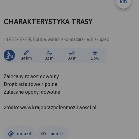
km
B
A
CHARAKTERYSTYKA TRASY
2013-07-25
Polska, warmińsko-mazurskie, Biskupiec
Długość trasy:
Suma przewyższeń:
Suma spadków:
Ocena trasy:
14 km
32 m
33 m
1.6/6
Zalecany rower: dowolny
Drogi: asfaltowe / polne
Zalecane opony: dowolne
źródło: www.krajobrazpelenmozliwosci.pl
dojazd
umieść