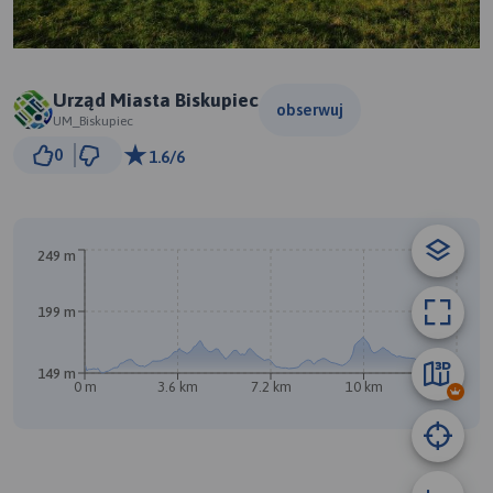
Urząd Miasta Biskupiec
obserwuj
UM_Biskupiec
2 km
0
1.6/6
© Traseo Map
© OpenMapTiles
© OpenStreetMap contributors
249 m
199 m
149 m
0 m
3.6 km
7.2 km
10 km
14 km