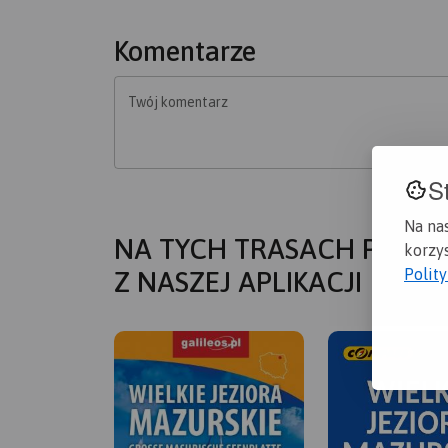
Komentarze
Twój komentarz
S
Na na
NA TYCH TRASACH PRZYD
korzys
Polit
Z NASZEJ APLIKACJI