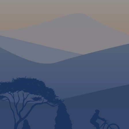
żeglarskie, batymetr
dotyczące przystani wraz z ich
oraz atrakcje turyst
infrastrukturą, miejsca
mapie znajdują się 
czarterów, oraz specjalne
jeziora mazurskie
oznakowania na jeziorach a
m.in. Śniardwy, Ma
także ich batymetrię. Na mapie
Niegocin, Orzysz.
Ro
naniesiono również szlaki
2023
Mapa żeglarska
piesze, rowerowe, konne,
też naniesiony szla
kajakowe i ścieżki dydaktyczne,
Mauzrska Pętla Ro
formy ochrony przyrody, bazę
noclegową i gastronomiczną,
najważniejsze atrakcje
turystyczne.