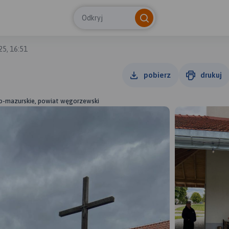
Odkryj
25, 16:51
pobierz
drukuj
o-mazurskie, powiat węgorzewski