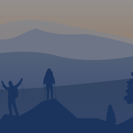
tków
a mapa
ia i
st
aktualną
ę
ycje
ajdują
oły,
,
się
e można
seo na