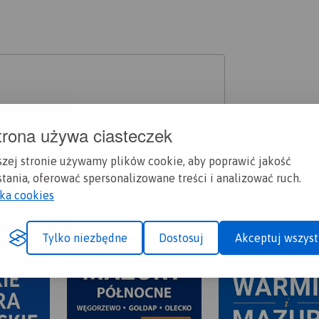
trona używa ciasteczek
szej stronie używamy plików cookie, aby poprawić jakość
A CI SIĘ MAPOPRZEWODNIK LUB M
tania, oferować spersonalizowane treści i analizować ruch.
yka cookies
Tylko niezbędne
Dostosuj
Akceptuj wszyst