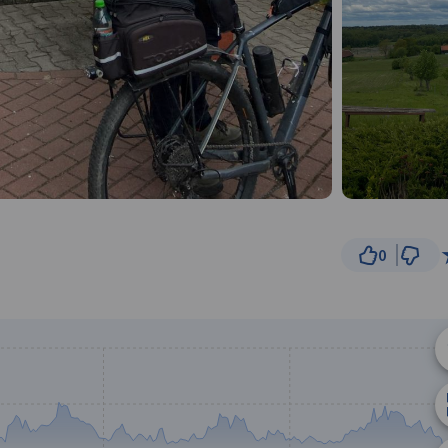
0
5 km
© Traseo Map
© OpenMapTiles
© OpenStreetMap cont
B
A