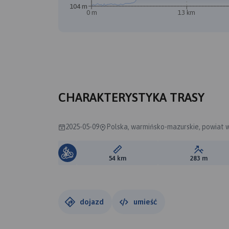
104 m
0 m
13 km
CHARAKTERYSTYKA TRASY
2025-05-09
Polska, warmińsko-mazurskie, powiat 
Długość trasy:
Suma prz
54 km
283 m
dojazd
umieść