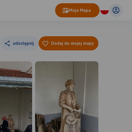
Moja Mapa
udostępnij
Dodaj do mojej mapy