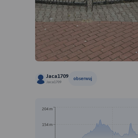
Jaca1709
obserwuj
Jaca1709
204 m
154 m