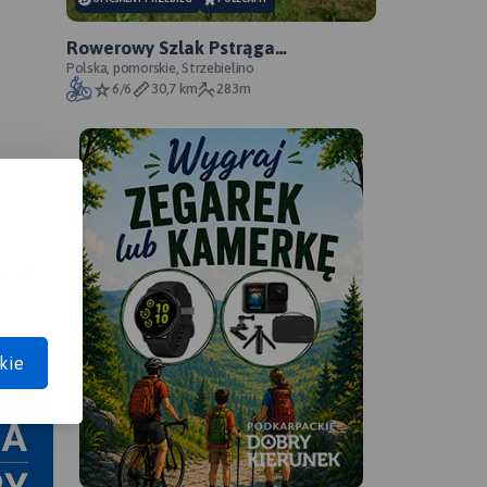
Rowerowy Szlak Pstrąga
Tęczowego - oficjalny przebieg
Polska, pomorskie, Strzebielino
6/6
30,7 km
283m
APA
kie