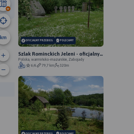
54 km
km
OFICJALNY PRZEBIEG
POLECAMY
Szlak Rominckich Jeleni - oficjalny
przebieg
Polska, warmińsko-mazurskie, Zabojady
6/6
79,7 km
320m
anie trasy:
a trasy:
OFICJALNY PRZEBIEG
POLECAMY