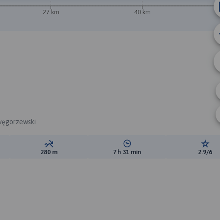
27 km
40 km
węgorzewski
ewyższeń:
Suma spadków:
Średni czas potrzebny na pokon
Ocen
280 m
7 h 31 min
2.9/6