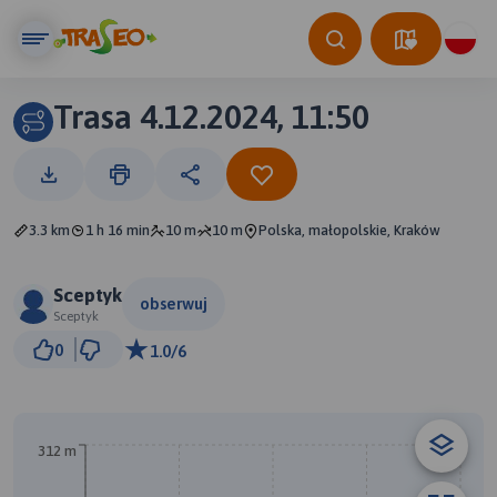
Trasa 4.12.2024, 11:50
3.3 km
1 h 16 min
10 m
10 m
Polska, małopolskie, Kraków
Sceptyk
obserwuj
Sceptyk
200 m
0
1.0/6
© Traseo Map
© OpenMapTiles
© OpenStreetMap contributors
312 m