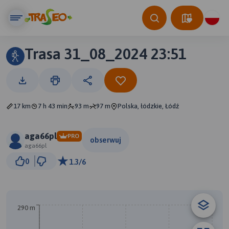
Trasa 31_08_2024 23:51
17 km
7 h 43 min
93 m
97 m
Polska, łódzkie, Łódź
aga66pl
PRO
obserwuj
aga66pl
1 km
0
1.3/6
© Traseo Map
© OpenMapTiles
© OpenStreetMap contributors
290 m