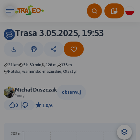
Trasa 3.05.2025, 19:53
21 km
5 h 50 min
128 m
135 m
Polska, warmińsko-mazurskie, Olsztyn
Michał Duszczak
obserwuj
Yoorg
1 km
0
1.0/6
© Traseo Map
© OpenMapTiles
© OpenStreetMap contributors
205 m