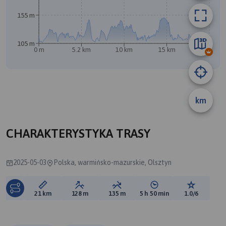
155 m
105 m
0 m
5.2 km
10 km
15 km
21 km
B
A
km
CHARAKTERYSTYKA TRASY
2025-05-03
Polska, warmińsko-mazurskie, Olsztyn
Długość trasy:
Suma przewyższeń:
Suma spadków:
Średni czas potrzebny 
Ocena tras
21 km
128 m
135 m
5 h 50 min
1.0/6