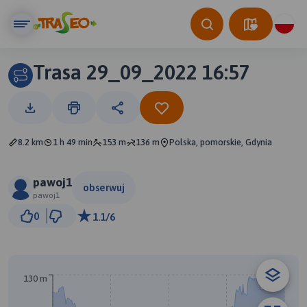
Trasa 29_09_2022 16:57
8.2 km
1 h 49 min
153 m
136 m
Polska, pomorskie, Gdynia
pawoj1
obserwuj
pawoj1
500 m
0
1.1/6
© Traseo Map
© OpenMapTiles
© OpenStreetMap contributors
130 m
B