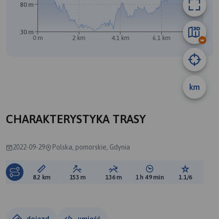
A
80 m
30 m
0 m
2 km
4.1 km
6.1 km
8.2 km
km
CHARAKTERYSTYKA TRASY
2022-09-29
Polska, pomorskie, Gdynia
Długość trasy:
Suma przewyższeń:
Suma spadków:
Średni czas potrzebny 
Ocena tras
8.2 km
153 m
136 m
1 h 49 min
1.1/6
dojazd
umieść