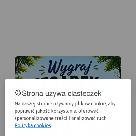
Dziemiany na zachodzie i
przydatne turyście. Podano
Gdańsk na wschodzie.
Rok
aktualne przebiegi szlaków
wydania 2022
pieszych, rowerowych,
konnych, nordic walking i
konnych, łącznie z
kilometrażem.
Strona używa ciasteczek
Na naszej stronie używamy plików cookie, aby
poprawić jakość korzystania, oferować
spersonalizowane treści i analizować ruch.
Polityka cookies