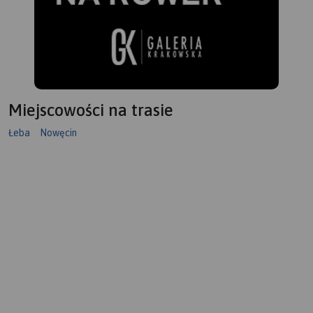
przebieg, jak również ten
planowany.
Na rewersie mapy znajduje
się informator krajoznawczy
z licznymi zdjęciami.
Miejscowości na trasie
Łeba
Nowęcin