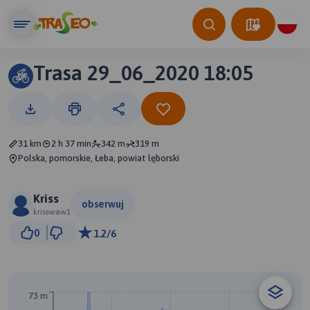
Trasa 29_06_2020 18:05
31 km
2 h 37 min
342 m
319 m
Polska, pomorskie, Łeba, powiat lęborski
Kriss
obserwuj
krisswaw1
5 km
0
1.2/6
© Traseo Map
© OpenMapTiles
© OpenStreetMap contributors
73 m