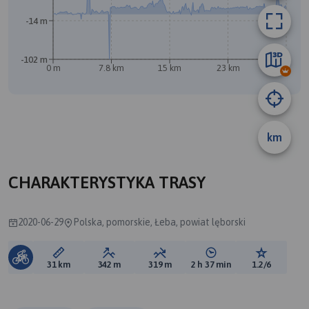
B
-14 m
A
-102 m
0 m
7.8 km
15 km
23 km
31 km
km
CHARAKTERYSTYKA TRASY
2020-06-29
Polska, pomorskie, Łeba, powiat lęborski
Długość trasy:
Suma przewyższeń:
Suma spadków:
Średni czas potrzebny 
Ocena tras
31 km
342 m
319 m
2 h 37 min
1.2/6