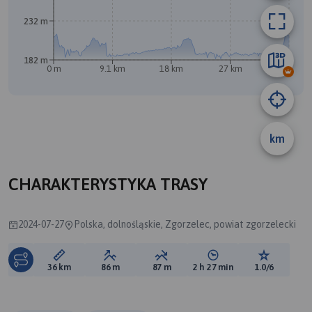
232 m
182 m
0 m
9.1 km
18 km
27 km
36 km
km
CHARAKTERYSTYKA TRASY
2024-07-27
Polska, dolnośląskie, Zgorzelec, powiat zgorzelecki
Długość trasy:
Suma przewyższeń:
Suma spadków:
Średni czas potrzebny 
Ocena tras
36 km
86 m
87 m
2 h 27 min
1.0/6