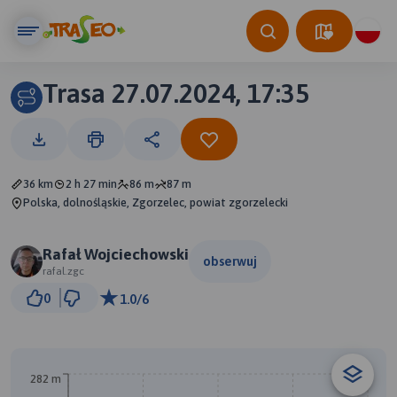
Trasa 27.07.2024, 17:35
36 km
2 h 27 min
86 m
87 m
Polska, dolnośląskie, Zgorzelec, powiat zgorzelecki
Rafał Wojciechowski
obserwuj
rafal.zgc
3 km
0
1.0/6
© Traseo Map
© OpenMapTiles
© OpenStreetMap contributors
B
A
282 m