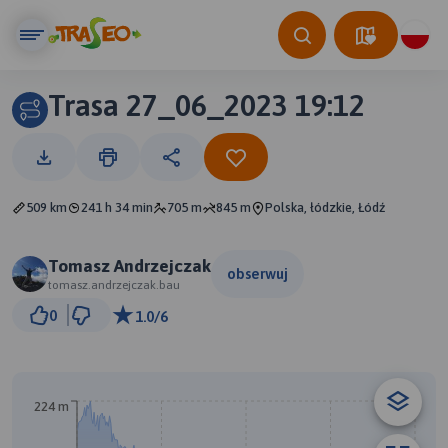
Trasa 27_06_2023 19:12
509 km
241 h 34 min
705 m
845 m
Polska, łódzkie, Łódź
Tomasz Andrzejczak
obserwuj
tomasz.andrzejczak.bau
100 km
0
1.0/6
© Traseo Map
© OpenMapTiles
© OpenStreetMap contributors
224 m