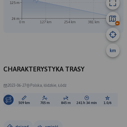
125 m
B
26 m
0 m
127 km
254 km
381 km
509 km
A
km
CHARAKTERYSTYKA TRASY
2023-06-27
Polska, łódzkie, Łódź
Długość trasy:
Suma przewyższeń:
Suma spadków:
Średni czas potrzebny 
Ocena tras
509 km
705 m
845 m
241 h 34 min
1.0/6
dojazd
umieść