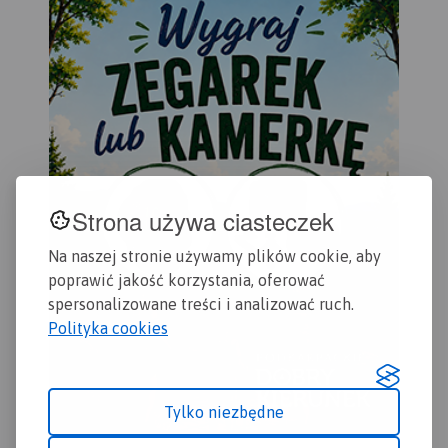
Krajobrazowego Puszczy
Kos
Zielonki oraz Park
Krajobrazowy Promno.
Strona używa ciasteczek
Na naszej stronie używamy plików cookie, aby
poprawić jakość korzystania, oferować
spersonalizowane treści i analizować ruch.
Polityka cookies
Tylko niezbędne