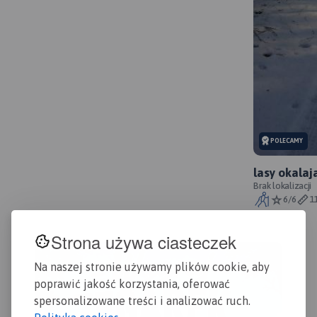
pos
geo
co 
urz
rew
mie
przy
ora
pod
adm
POLECAMY
poc
prz
lasy okala
goe
Brak lokalizacji
6/6
1
Strona używa ciasteczek
Na naszej stronie używamy plików cookie, aby
poprawić jakość korzystania, oferować
spersonalizowane treści i analizować ruch.