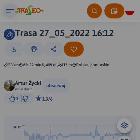
Trasa 27_05_2022 16:12
20 km
6 h 22 min
409 m
413 m
Polska, pomorskie
Artur Życki
obserwuj
artur.daria
1 km
0
1.3/6
© Traseo Map
© OpenMapTiles
© OpenStreetMap contributors
30 m