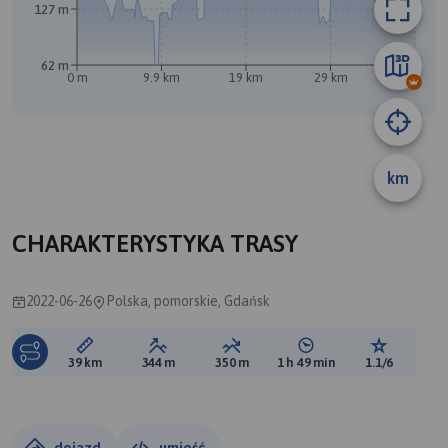
127 m
62 m
0 m
9.9 km
19 km
29 km
39 km
km
CHARAKTERYSTYKA TRASY
2022-06-26
Polska, pomorskie, Gdańsk
Długość trasy:
Suma przewyższeń:
Suma spadków:
Średni czas potrzebny 
Ocena tras
39 km
344 m
350 m
1 h 49 min
1.1/6
dojazd
umieść