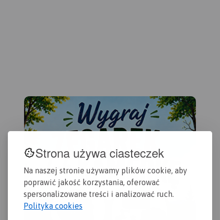
Gdańska oraz opis
przydatne turyście. Podano
sia
ciekawych miejsc.
aktualne przebiegi szlaków
Na 
pieszych, rowerowych,
głó
konnych, nordic walking i
mie
konnych, łącznie z
prz
kilometrażem.
row
gra
kra
chr
Strona używa ciasteczek
Na naszej stronie używamy plików cookie, aby
poprawić jakość korzystania, oferować
spersonalizowane treści i analizować ruch.
Polityka cookies