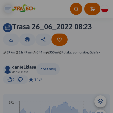
Trasa 26_06_2022 08:23
39 km
1 h 49 min
344 m
350 m
Polska, pomorskie, Gdańsk
daniel.klasa
obserwuj
daniel.klasa
3 km
0
1.1/6
© Traseo Map
© OpenMapTiles
© OpenStreetMap contributors
191 m
B
A