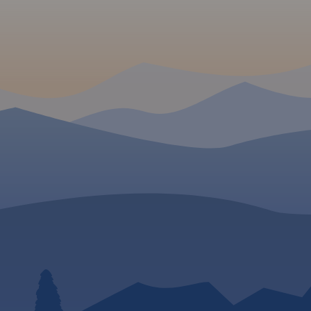
enzynowe,
odne, porty
eśne, parki
ka, większe
, obiekty na
Legenda w
angielskim,
.
wiera:
łatnych na
ch;
złów na
 drogach
wacji;
sławy;
radze;
tyczne dla
amochodem
ach (m.in.:
 drogowe,
umenty,
posażenie