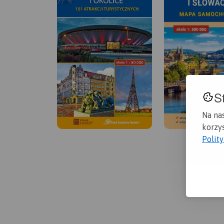
S
Na na
korzys
Polit