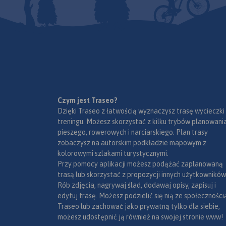
samochodu, rodzaje 
Mapę offline możn
aplikacji Traseo na
mobilne.
Rok wydan
Czym jest Traseo?
Dzięki Traseo z łatwością wyznaczysz trasę wycieczki
treningu. Możesz skorzystać z kilku trybów planowania
pieszego, rowerowych i narciarskiego. Plan trasy
zobaczysz na autorskim podkładzie mapowym z
kolorowymi szlakami turystycznymi.
Przy pomocy aplikacji możesz podążać zaplanowaną
trasą lub skorzystać z propozycji innych użytkowników
Rób zdjęcia, nagrywaj ślad, dodawaj opisy, zapisuj i
edytuj trasę. Możesz podzielić się nią ze społeczności
Traseo lub zachować jako prywatną tylko dla siebie,
możesz udostępnić ją również na swojej stronie www!