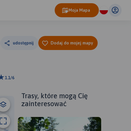
Moja Mapa
udostępnij
Dodaj do mojej mapy
1.1/6
 km
ributors
Trasy, które mogą Cię
zainteresować