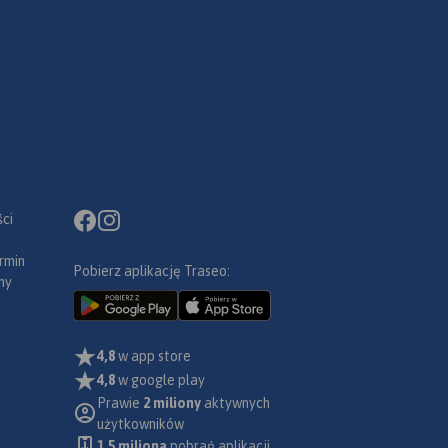
ci
rmin
Pobierz aplikację Traseo:
ny
4,8
w app store
4,8
w google play
Prawie
2 miliony
aktywnych
użytkowników
1.5 miliona
pobrań aplikacji