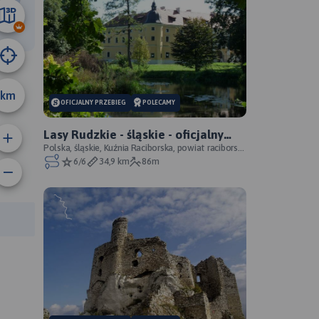
23 km
km
OFICJALNY PRZEBIEG
POLECAMY
Lasy Rudzkie - śląskie - oficjalny
przebieg
Polska, śląskie, Kuźnia Raciborska, powiat raciborski,
Park Krajobrazowy Cysterskie Kompozycje Krajo
6/6
34,9 km
86m
anie trasy:
a trasy: