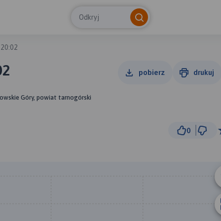
Odkryj
 20:02
02
pobierz
drukuj
nowskie Góry, powiat tarnogórski
0
1
© Traseo Map
© OpenMapTiles
© OpenStreetMap cont