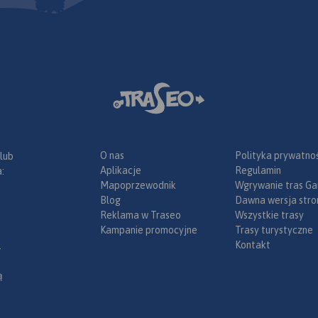
winiet).
a zakupić w
 urządzenia
ia 2020
O nas
Polityka prywatnoś
 lub
Aplikacje
Regulamin
:
Mapoprzewodnik
Wgrywanie tras Ga
Blog
Dawna wersja stro
Reklama w Traseo
Wszystkie trasy
Kampanie promocyjne
Trasy turystyczne
Kontakt
.
ą