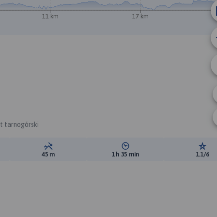
11 km
17 km
t tarnogórski
ewyższeń:
Suma spadków:
Średni czas potrzebny na pokon
Ocen
45 m
1 h 35 min
1.1/6