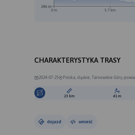
286 m
0 m
5.7 km
B
A
CHARAKTERYSTYKA TRASY
2024-07-25
Polska, śląskie, Tarnowskie Góry, powia
Długość trasy:
Suma prz
23 km
41 m
dojazd
umieść