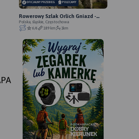
OFICJALNY PRZEBIEG
POLECAMY
Rowerowy Szlak Orlich Gniazd -
oficjalny przebieg
Polska, śląskie, Częstochowa
6/6
189 km
1km
APA