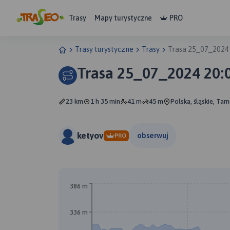
Trasy
Mapy turystyczne
PRO
Trasy turystyczne
Trasy
Trasa 25_07_2024
Trasa 25_07_2024 20:
23 km
1 h 35 min
41 m
45 m
Polska, śląskie, Tar
ketyov
obserwuj
PRO
386 m
336 m