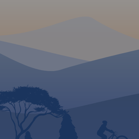
wybrane stacje b
parkingi i promy w
lotnicze, obszary l
narodowe, uzdrowis
ośrodki narciarskie
Liście UNESCO. 
językach: polskim, 
czeskim i słowackim
Mapa dodatkowo za
- schemat dróg p
Słowacji i w Czecha
- wykaz wę
autostradach i
ekspresowych na Sło
- plany Pragi i Braty
- schemat metra w P
- informacje prak
podróżujących s
po Słowacji i Czech
wybrane przepisy
wymagane dok
obowiązkowe wy