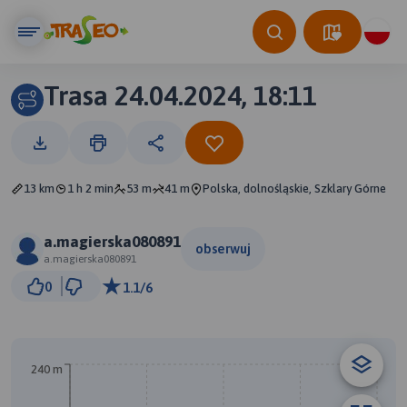
Trasa 24.04.2024, 18:11
13 km
1 h 2 min
53 m
41 m
Polska, dolnośląskie, Szklary Górne
a.magierska080891
obserwuj
a.magierska080891
1 km
0
1.1/6
© Traseo Map
© OpenMapTiles
© OpenStreetMap contributors
B
A
240 m