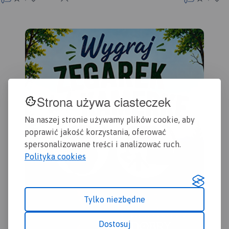
umieszczono aktualne szlaki
odw
piesze i rowerowe.
zna
Sub
dok
doś
wyc
tur
Wal
(na
Strona używa ciasteczek
pol
pał
Na naszej stronie używamy plików cookie, aby
kop
oso
poprawić jakość korzystania, oferować
uzd
spersonalizowane treści i analizować ruch.
Zap
Polityka cookies
lek
zak
urz
wyd
Tylko niezbędne
Dostosuj