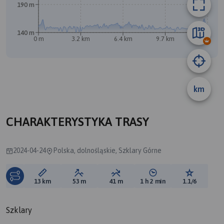
190 m
140 m
0 m
3.2 km
6.4 km
9.7 km
12 km
km
CHARAKTERYSTYKA TRASY
2024-04-24
Polska, dolnośląskie, Szklary Górne
Długość trasy:
Suma przewyższeń:
Suma spadków:
Średni czas potrzebny 
Ocena tras
13 km
53 m
41 m
1 h 2 min
1.1/6
Szklary