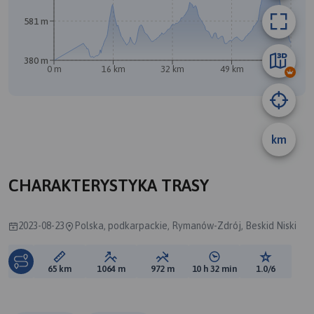
B
581 m
380 m
0 m
16 km
32 km
49 km
65 km
km
CHARAKTERYSTYKA TRASY
2023-08-23
Polska, podkarpackie, Rymanów-Zdrój, Beskid Niski
Długość trasy:
Suma przewyższeń:
Suma spadków:
Średni czas potrzebny 
Ocena tras
65 km
1064 m
972 m
10 h 32 min
1.0/6