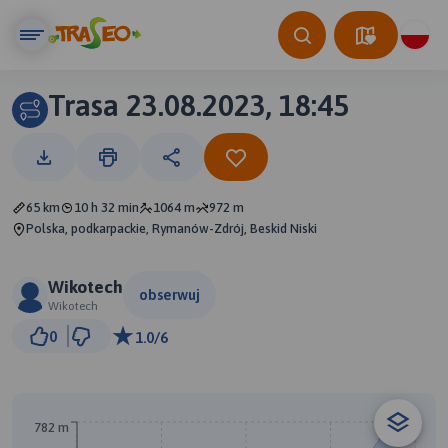
Trasa 23.08.2023, 18:45
65 km
10 h 32 min
1064 m
972 m
Polska, podkarpackie, Rymanów-Zdrój, Beskid Niski
Wikotech
obserwuj
Wikotech
5 km
0
1.0/6
© Traseo Map
© OpenMapTiles
© OpenStreetMap contributors
A
782 m