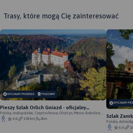
Trasy, które mogą Cię zainteresować
OFICJALNY PRZEBIEG
POLECAMY
OFICJALNY PR
Pieszy Szlak Orlich Gniazd - oficjalny
przebieg szlaku
Polska, małopolskie, Częstochowa; Olsztyn; Mirów; Bobolice;
Szlak Zamk
Morsko; Ogrodzieniec; Pilica; Smoleń; By
6/6
158 km
2km
przebieg
Polska, dolnośl
Śląskie, powiat 
6/6
1