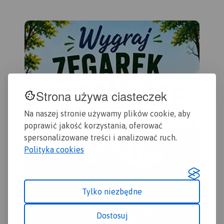
Strona używa ciasteczek
Na naszej stronie używamy plików cookie, aby
poprawić jakość korzystania, oferować
MAPA TURYSTYCZNA W
APLIKACJI TRASEO
spersonalizowane treści i analizować ruch.
Polityka cookies
Mapa turystyczna "Puszcza
Kozienicka" przedstawia
kompleks leśny w środkowej
Polsce, położony na
Tylko niezbędne
obszarze Równiny
Kozienickiej, na granicy
Dostosuj
powiatów kozienickiego i