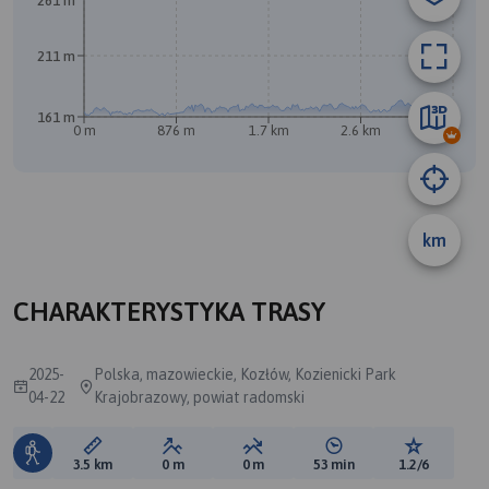
261 m
211 m
161 m
0 m
876 m
1.7 km
2.6 km
3.5 km
km
CHARAKTERYSTYKA TRASY
2025-
Polska, mazowieckie, Kozłów, Kozienicki Park
04-22
Krajobrazowy, powiat radomski
Długość trasy:
Suma przewyższeń:
Suma spadków:
Średni czas potrzebny 
Ocena tras
3.5 km
0 m
0 m
53 min
1.2/6