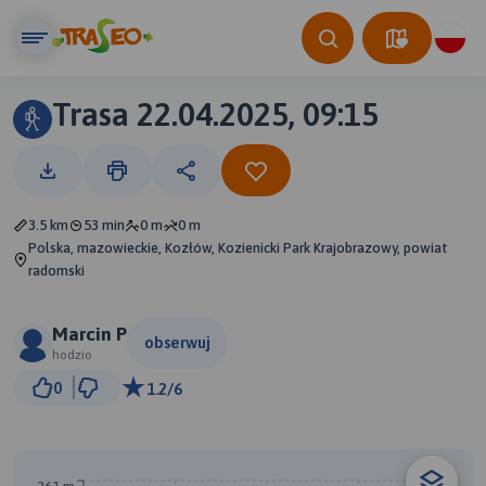
Trasa 22.04.2025, 09:15
3.5 km
53 min
0 m
0 m
Polska, mazowieckie, Kozłów, Kozienicki Park Krajobrazowy, powiat
radomski
Marcin P
obserwuj
hodzio
300 m
0
1.2/6
© Traseo Map
© OpenMapTiles
© OpenStreetMap contributors
A
B