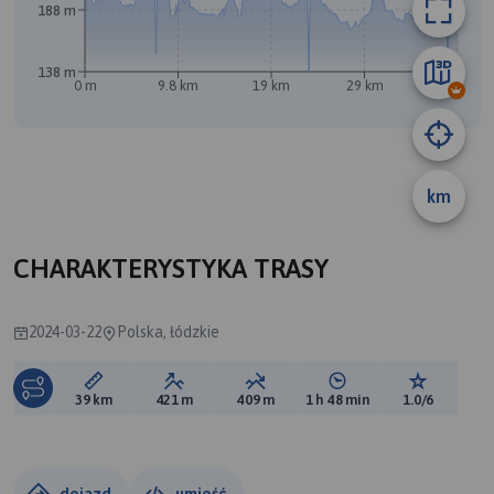
188 m
138 m
0 m
9.8 km
19 km
29 km
39 km
km
CHARAKTERYSTYKA TRASY
2024-03-22
Polska, łódzkie
Długość trasy:
Suma przewyższeń:
Suma spadków:
Średni czas potrzebny 
Ocena tras
39 km
421 m
409 m
1 h 48 min
1.0/6
dojazd
umieść