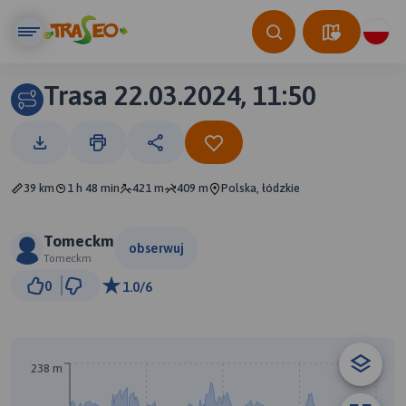
Trasa 22.03.2024, 11:50
39 km
1 h 48 min
421 m
409 m
Polska, łódzkie
Tomeckm
obserwuj
Tomeckm
2 km
0
1.0/6
© Traseo Map
© OpenMapTiles
© OpenStreetMap contributors
238 m
A
B