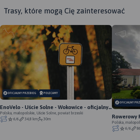
Trasy, które mogą Cię zainteresować
MAPA TURYSTYCZNA W
MAP
APLIKACJI TRASEO
APL
Mapa Krakowa i okolic
Map
OFICJALNY PRZEBIEG
POLECAMY
przedstawia najważniejsze
któ
OFICJALNY PR
tereny rekreacyjne tego
jed
EnoVelo - Uście Solne - Wokowice - oficjalny
rejonu, m.in. Puszczę
apl
przebieg
Polska, małopolskie, Uście Solne, powiat brzeski
Rowerowy P
Niepołomicką, Dolinki
Map
6/6
34,8 km
30m
Cracoviensi
Polska, małopols
Podkrakowskie i Ojcowski
com
6/6
8
Park Narodowy. Obszar
zas
mapy "Okolice Krakowa"
ora