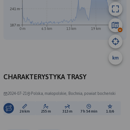
241 m
A
B
187 m
0 m
6.5 km
13 km
19 km
26 km
km
CHARAKTERYSTYKA TRASY
2024-07-21
Polska, małopolskie, Bochnia, powiat bocheński
Długość trasy:
Suma przewyższeń:
Suma spadków:
Średni czas potrzebny 
Ocena tras
26 km
255 m
313 m
7 h 54 min
1.0/6