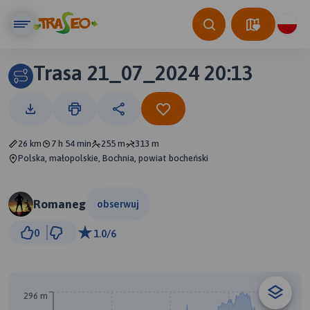
Trasa 21_07_2024 20:13
26 km
7 h 54 min
255 m
313 m
Polska, małopolskie, Bochnia, powiat bocheński
Romaneg
obserwuj
2 km
0
1.0/6
© Traseo Map
© OpenMapTiles
© OpenStreetMap contributors
296 m