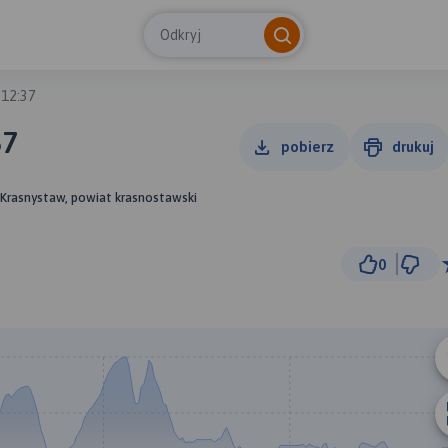
Odkryj
 12:37
37
pobierz
drukuj
, Krasnystaw, powiat krasnostawski
0
3 km
© Traseo Map
© OpenMapTiles
© OpenStreetMap cont