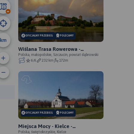
40 km
OFICJALNY PRZEBIEG
POLECAMY
km
Wiślana Trasa Rowerowa -
Małopolskie - WTR - oficjalny
Polska, małopolskie, Szczucin, powiat dąbrowski
6/6
232 km
172m
przebieg
anie trasy:
a trasy:
OFICJALNY PRZEBIEG
POLECAMY
Miejsca Mocy - Kielce -
świętokrzyskie - oficjalny przebieg
Polska, świętokrzyskie, Kielce