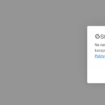
S
Na na
korzys
Polit