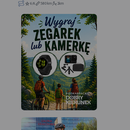
6/6
580 km
1km