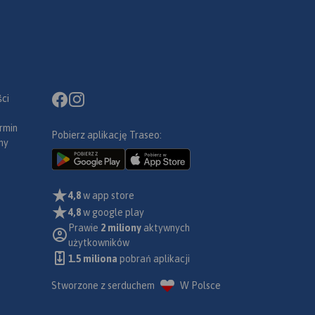
ci
rmin
Pobierz aplikację Traseo:
ny
4,8
w app store
4,8
w google play
Prawie
2 miliony
aktywnych
użytkowników
1.5 miliona
pobrań aplikacji
Stworzone z serduchem
W Polsce