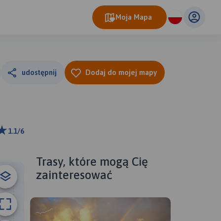
Moja Mapa
udostępnij
Dodaj do mojej mapy
1.1/6
ributors
Trasy, które mogą Cię
zainteresować