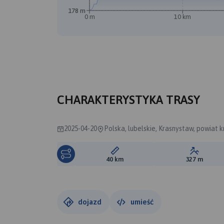
178 m
0 m
10 km
CHARAKTERYSTYKA TRASY
2025-04-20
Polska, lubelskie, Krasnystaw, powiat 
Długość trasy:
Suma prz
40 km
327 m
dojazd
umieść