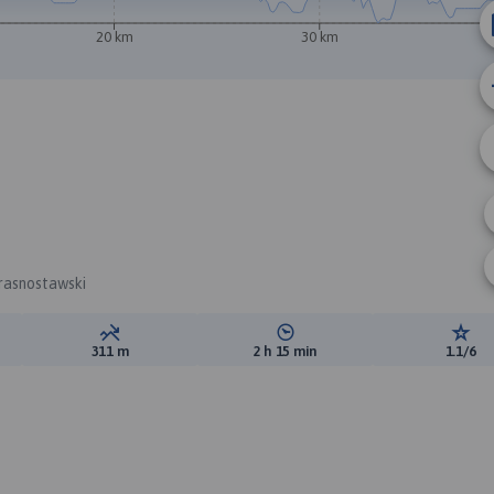
20 km
30 km
krasnostawski
ewyższeń:
Suma spadków:
Średni czas potrzebny na pokon
Ocen
311 m
2 h 15 min
1.1/6