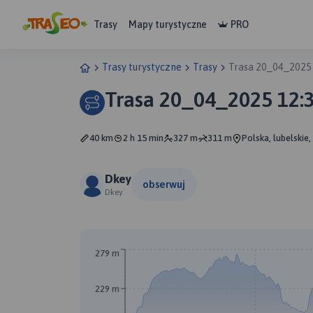
Trasy
Mapy turystyczne
PRO
Trasy turystyczne
Trasy
Trasa 20_04_2025
Trasa 20_04_2025 12:
40 km
2 h 15 min
327 m
311 m
Polska, lubelskie
Dkey
obserwuj
Dkey
A
B
279 m
229 m