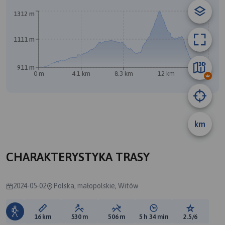
A
1312 m
B
1111 m
911 m
0 m
4.1 km
8.3 km
12 km
16 km
km
CHARAKTERYSTYKA TRASY
2024-05-02
Polska, małopolskie, Witów
Długość trasy:
Suma przewyższeń:
Suma spadków:
Średni czas potrzebny 
Ocena tras
16 km
530 m
506 m
5 h 34 min
2.5/6