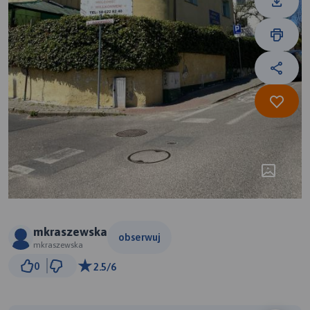
mkraszewska
obserwuj
mkraszewska
2 km
0
2.5/6
© Traseo Map
© OpenMapTiles
© OpenStreetMap contributors