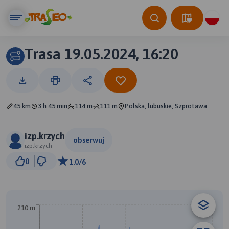
Trasa 19.05.2024, 16:20
45 km
3 h 45 min
114 m
111 m
Polska, lubuskie, Szprotawa
izp.krzych
obserwuj
izp.krzych
5 km
0
1.0/6
© Traseo Map
© OpenMapTiles
© OpenStreetMap contributors
210 m