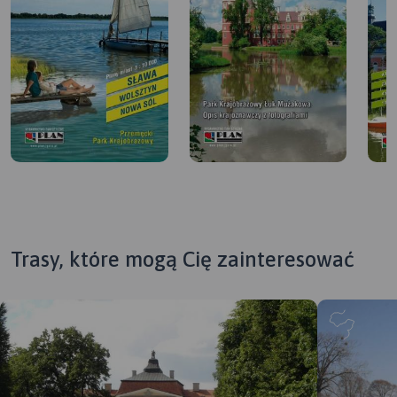
Trasy, które mogą Cię zainteresować
MAP
APL