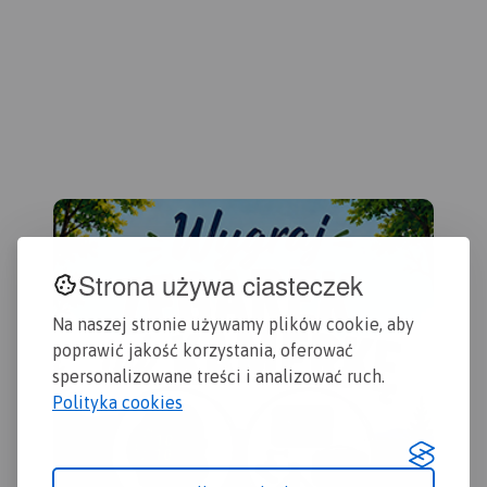
Gryfitów, to długa trasa
MAPA TURYSTYCZNA W
rowerowa, na której
APLIKACJI TRASEO
przemierzenie należy
przeznaczyć co najmniej
dwa dni. Dzięki mapie Krainy
Mapa przedstawia ciekawy,
w Kratę można dobrze
a przy tym niezwykle
rozplanować podróż,
popularny odcinek polskiego
uwzględniając okoliczne
wybrzeża – od Ustki po Łebę.
atrakcje. Przystępna skala
Zasięg mapy na południu
1:50 000 pozwala łatwo
wyznaczają: Słupsk i
nawigować w ternie i zawsze
Potęgowo.
odnaleźć właściwą drogę. Na
Strona używa ciasteczek
mapie znajdziemy także
Jest to teren atrakcyjny nie
Słupsk, który zwany jest
tylko pod względem
Na naszej stronie używamy plików cookie, aby
Paryżem Północy, który
wypoczynkowym. Piękne
swoim wyglądem
poprawić jakość korzystania, oferować
Na mapie przedstawiono:
plaże, w tym słynne klify w
przypomina zielony ogród
spersonalizowane treści i analizować ruch.
gęstą sieć szlaków
Dębinie, imponujące wydmy
pełen kwiatów.
turystycznych, porty i
Polityka cookies
Słowińskiego Parku
przystanie statków białej
Narodowego, spuścizna po
floty, fortyfikacje
dawnych mieszkańcach
nadmorskie, latarnie morskie
prezentowana w skansenach