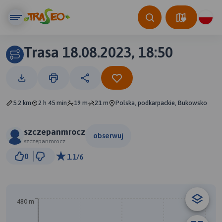
Trasa 18.08.2023, 18:50
5.2 km
2 h 45 min
19 m
21 m
Polska, podkarpackie, Bukowsko
szczepanmrocz
obserwuj
szczepanmrocz
500 m
0
1.1/6
© Traseo Map
© OpenMapTiles
© OpenStreetMap contributors
480 m