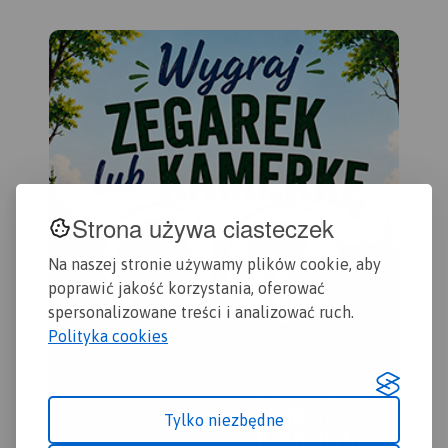
obszary Roztocza oraz
obr
okolice Rzeszowa i innych
Ter
podkarpackich miejscowości.
moż
z j
wye
Rok
zna
bar
Ikon
Strona używa ciasteczek
Na naszej stronie używamy plików cookie, aby
poprawić jakość korzystania, oferować
spersonalizowane treści i analizować ruch.
Polityka cookies
Tylko niezbędne