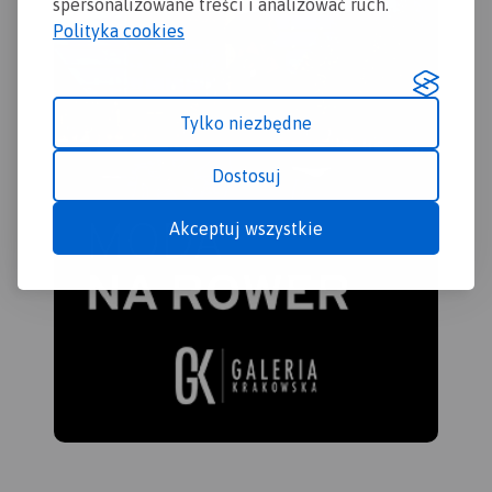
spersonalizowane treści i analizować ruch.
Polityka cookies
Tylko niezbędne
Dostosuj
Akceptuj wszystkie