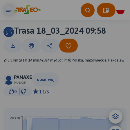
Trasa 18_03_2024 09:58
8.8 km
1 h 14 min
584 m
569 m
Polska, mazowieckie, Pakosław
PANAXE
obserwuj
PANAXE
500 m
0
1.1/6
© Traseo Map
© OpenMapTiles
© OpenStreetMap contributors
203 m