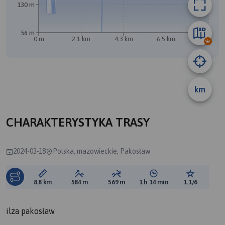
130 m
56 m
A
0 m
2.1 km
4.3 km
6.5 km
8.7 km
B
km
CHARAKTERYSTYKA TRASY
2024-03-18
Polska, mazowieckie, Pakosław
Długość trasy:
Suma przewyższeń:
Suma spadków:
Średni czas potrzebny 
Ocena tras
8.8 km
584 m
569 m
1 h 14 min
1.1/6
ilza pakosław