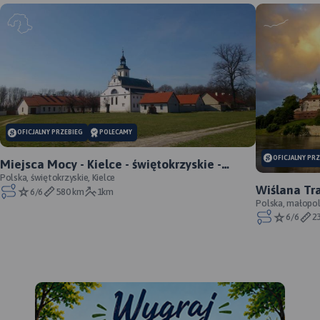
OFICJALNY PRZEBIEG
POLECAMY
OFICJALNY PR
Miejsca Mocy - Kielce - świętokrzyskie -
oficjalny przebieg
Polska, świętokrzyskie, Kielce
Wiślana Tr
6/6
580 km
1km
WTR - oficj
Polska, małopol
6/6
2