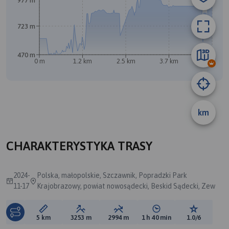
977 m
723 m
470 m
0 m
1.2 km
2.5 km
3.7 km
5 km
km
A
CHARAKTERYSTYKA TRASY
2024-
Polska, małopolskie, Szczawnik, Popradzki Park
11-17
Krajobrazowy, powiat nowosądecki, Beskid Sądecki, Zew
Długość trasy:
Suma przewyższeń:
Suma spadków:
Średni czas potrzebny 
Ocena tras
5 km
3253 m
2994 m
1 h 40 min
1.0/6