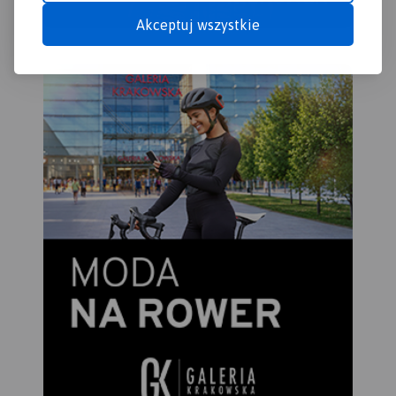
podwozimy do punktu startu
Akceptuj wszystkie
lub do hotelu lub pensjonatu.
Spływy kajakowe i
pontonowe z Muszyny,
również w połączeniu z
wycieczką rowerową wzdłuż
Popradu.
18 471 27 85 i 507 032 958