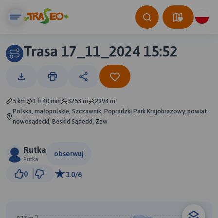
Trasa 17_11_2024 15:52
5 km
1 h 40 min
3253 m
2994 m
Polska, małopolskie, Szczawnik, Popradzki Park Krajobrazowy, powiat
nowosądecki, Beskid Sądecki, Zew
Rutka
obserwuj
Rutka
1 km
0
1.0/6
© Traseo Map
© OpenMapTiles
© OpenStreetMap contributors
B