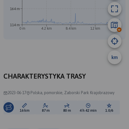
A
164 m
114 m
0 m
4.2 km
8.4 km
12 km
16 km
km
B
CHARAKTERYSTYKA TRASY
2023-06-17
Polska, pomorskie, Zaborski Park Krajobrazowy
Długość trasy:
Suma przewyższeń:
Suma spadków:
Średni czas potrzebny 
Ocena tras
16 km
87 m
80 m
4 h 42 min
1.0/6