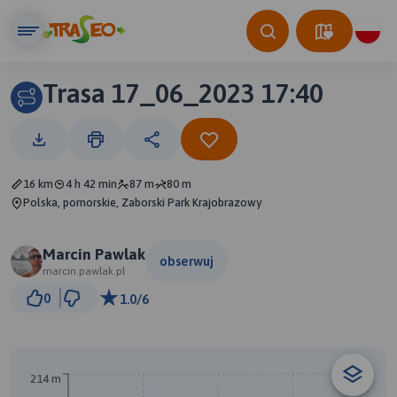
Trasa 17_06_2023 17:40
16 km
4 h 42 min
87 m
80 m
Polska, pomorskie, Zaborski Park Krajobrazowy
Marcin Pawlak
obserwuj
marcin.pawlak.pl
2 km
0
1.0/6
© Traseo Map
© OpenMapTiles
© OpenStreetMap contributors
214 m