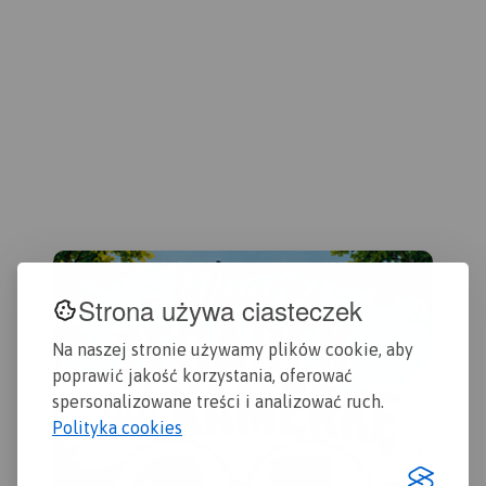
kilometraż rzeki oraz
szlakach uwzględniono
nada
obiekty istotne dla
kilometraż. Na mapie
row
kajakarza takie jak
znajdziemy położenie
int
miejsca niebezpieczne,
punktów noclegowych i
Moż
przeszkody na trasie
gastronomicznych.
Rok
akw
spływu, pola biwakowe.
wydania: 2020
daw
Mapa jest zorientowana
odb
zgodnie z kierunkiem
węd
płynięcia.
prz
Strona używa ciasteczek
Na naszej stronie używamy plików cookie, aby
poprawić jakość korzystania, oferować
spersonalizowane treści i analizować ruch.
Polityka cookies