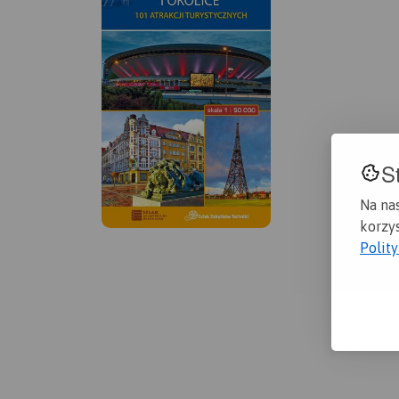
S
Na na
korzys
Polit