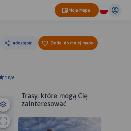
Moja Mapa
udostępnij
Dodaj do mojej mapy
1.0/6
ributors
Trasy, które mogą Cię
zainteresować