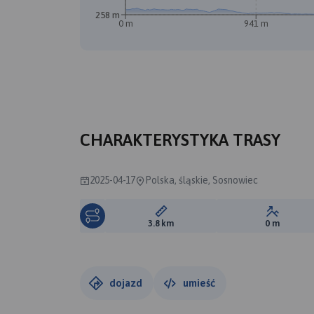
258 m
0 m
941 m
CHARAKTERYSTYKA TRASY
2025-04-17
Polska, śląskie, Sosnowiec
Długość trasy:
Suma prz
3.8 km
0 m
dojazd
umieść