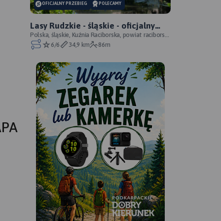
OFICJALNY PRZEBIEG
POLECAMY
Lasy Rudzkie - śląskie - oficjalny
przebieg
Polska, śląskie, Kuźnia Raciborska, powiat raciborski,
Park Krajobrazowy Cysterskie Kompozycje Krajo
6/6
34,9 km
86m
APA