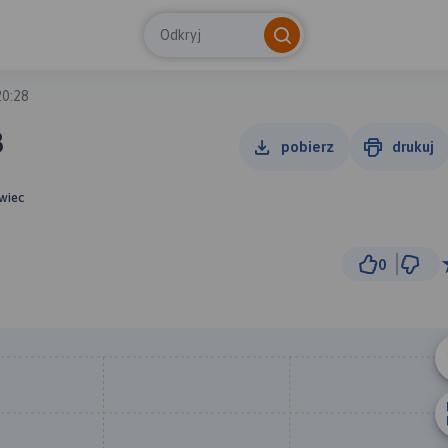
Odkryj
20:28
8
pobierz
drukuj
owiec
0
300 m
© Traseo Map
© OpenMapTiles
© OpenStreetMap cont
A
B