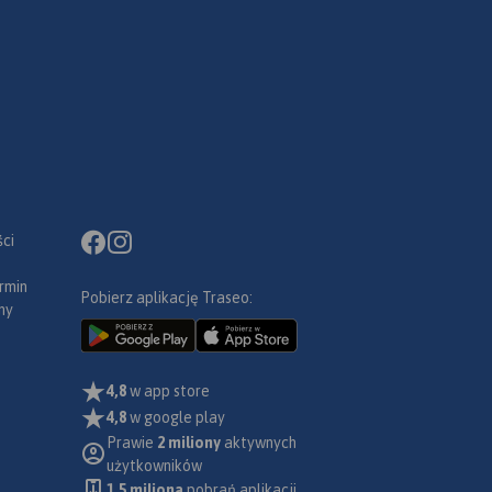
ci
rmin
Pobierz aplikację Traseo:
ny
4,8
w app store
4,8
w google play
Prawie
2 miliony
aktywnych
użytkowników
1.5 miliona
pobrań aplikacji