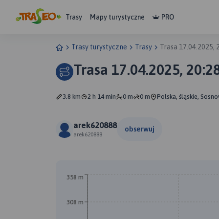
Trasy
Mapy turystyczne
PRO
Trasy turystyczne
Trasy
Trasa 17.04.2025, 
Trasa 17.04.2025, 20:2
3.8 km
2 h 14 min
0 m
0 m
Polska, śląskie, Sosn
arek620888
obserwuj
arek620888
358 m
308 m