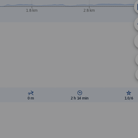
1.8 km
2.8 km
ewyższeń:
Suma spadków:
Średni czas potrzebny na pokon
Ocen
0 m
2 h 14 min
1.0/6