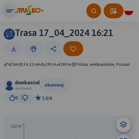
Trasa 17_04_2024 16:21
42 km
3 h 11 min
192 m
190 m
Polska, wielkopolskie, Poznań
donbastol
obserwuj
donbastol
3 km
0
1.0/6
© Traseo Map
© OpenMapTiles
© OpenStreetMap contributors
152 m