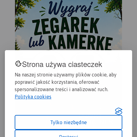
Krajobrazowego Puszczy
Kostrzyn.
ora
Zielonki oraz Park
Rok
Krajobrazowy Promno.
Strona używa ciasteczek
Na naszej stronie używamy plików cookie, aby
poprawić jakość korzystania, oferować
spersonalizowane treści i analizować ruch.
Polityka cookies
Tylko niezbędne