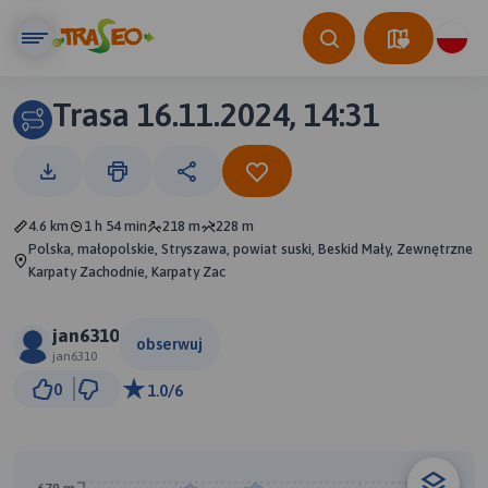
Trasa 16.11.2024, 14:31
4.6 km
1 h 54 min
218 m
228 m
Polska, małopolskie, Stryszawa, powiat suski, Beskid Mały, Zewnętrzne
Karpaty Zachodnie, Karpaty Zac
jan6310
obserwuj
jan6310
500 m
0
1.0/6
© Traseo Map
© OpenMapTiles
© OpenStreetMap contributors