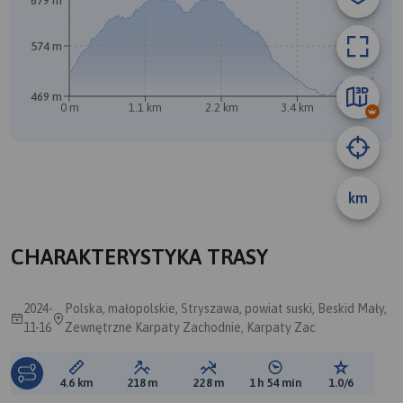
679 m
574 m
469 m
0 m
1.1 km
2.2 km
3.4 km
4.5 km
km
A
B
CHARAKTERYSTYKA TRASY
2024-
Polska, małopolskie, Stryszawa, powiat suski, Beskid Mały,
11-16
Zewnętrzne Karpaty Zachodnie, Karpaty Zac
Długość trasy:
Suma przewyższeń:
Suma spadków:
Średni czas potrzebny 
Ocena tras
4.6 km
218 m
228 m
1 h 54 min
1.0/6